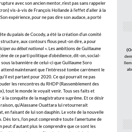
 rupture avec son ancien mentor, n’est pas sans rappeler
n) vis-à-vis de François Hollande à l’effet d’aller à la
. Son expérience, pour ne pas dire son audace, a porté
ête du palais de Cocody, a été la création d’un comité
e structure, aux contours flous peut-on dire, a pour
iciper au débat national
». Les ambitions de Guillaume
(O
ène de ce parti politique d’obédience, dit-on, social-
demi
 sous la bannière de celui-ci que Guillaume Soro
Ilem
ab
on attend maintenant que l’intéressé tombe carrément le
u’il est partant pour 2020. Ce qui pourrait ne pas
 bouder les rencontres du RHDP (Rassemblement des
, tout le monde le voyait venir. Tous ses faits et
er à la conquête de la magistrature suprême. Et ce désir
u à raison, qu’Alassane Ouattara lui retournerait
 en faisant de lui son dauphin. Le vote de la nouvelle
o. Dès lors, l’on peut comprendre toute l’amertume de
n peut d’autant plus le comprendre que ce sont les