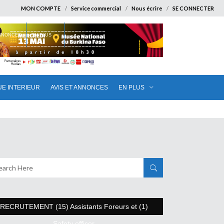
MON COMPTE
Service commercial
Nous écrire
SE CONNECTER
ANNONCES
EN PLUS
UE INTERIEUR
AVIS ET ANNONCES
EN PLUS
RECRUTEMENT (15) Assistants Foreurs et (1)
Safety officer