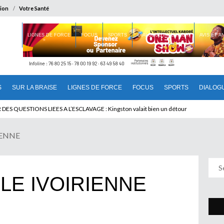
ion
Votre Santé
 BRAISE
LIGNES DE FORCE
FOCUS
SPORTS
DIALOGUE INTERIEUR
AVIS ET 
S
SUR LA BRAISE
LIGNES DE FORCE
FOCUS
SPORTS
DIALOG
T BENINOIS : Quand Patrice quitte le pouvoir sans partir !
IENNE
LE IVOIRIENNE