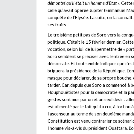
démontré qu’il était un homme d’Etat
». Cette
celle qu’avait opérée Jupiter (Emmanuel Macro
conquête de l’Elysée. La suite, on la connaît
ses fruits.
Le troisième petit pas de Soro vers la conqu
politique. C’était le 15 février dernier. Cett
vocation, selon lui, de lui permettre de «
part
Soro semblent se préciser avec l’entrée en sc
démocrate. Et tout semble indiquer que c’est
briguera la présidence de la République. L’
masque pour déclarer, de sa propre bouche, q
tarder. Car, depuis que Soro a commencé à
Houphouëtistes pour la démocratie et la paix)
gestes sont mus par un et un seul désir : all
est alimenté par le fait qu’il a cru, à tort o
l’ascenseur au terme de son deuxième mandat,
Constitution est venu contrarier ce scénari
l’homme vis-à-vis du président Ouattara. L’o