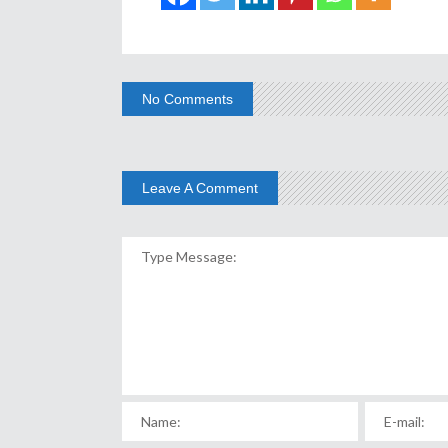
No Comments
Leave A Comment