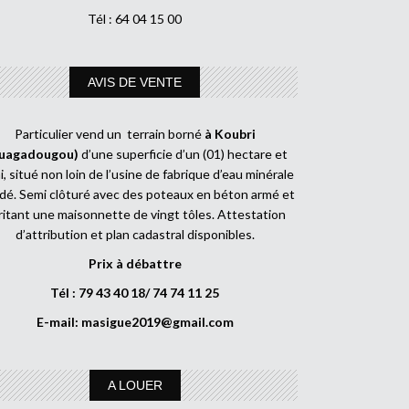
Tél : 64 04 15 00
AVIS DE VENTE
Particulier vend un terrain borné
à Koubri
uagadougou)
d’une superficie d’un (01) hectare et
, situé non loin de l’usine de fabrique d’eau minérale
dé. Semi clôturé avec des poteaux en béton armé et
ritant une maisonnette de vingt tôles. Attestation
d’attribution et plan cadastral disponibles.
Prix à débattre
Tél : 79 43 40 18/ 74 74 11 25
E-mail:
masigue2019@gmail.com
A LOUER