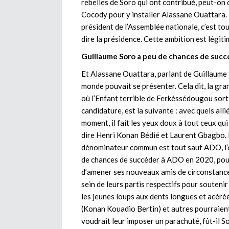
rebelles de Soro qui ont contribué, peut-on 
Cocody pour y installer Alassane Ouattara. E
président de l’Assemblée nationale, c’est tout
dire la présidence. Cette ambition est légiti
Guillaume Soro a peu de chances de suc
Et Alassane Ouattara, parlant de Guillaume 
monde pouvait se présenter. Cela dit, la gra
où l’Enfant terrible de Ferkéssédougou sort
candidature, est la suivante : avec quels all
moment, il fait les yeux doux à tout ceux qu
dire Henri Konan Bédié et Laurent Gbagbo. E
dénominateur commun est tout sauf ADO, l’on
de chances de succéder à ADO en 2020, pour le
d’amener ses nouveaux amis de circonstance 
sein de leurs partis respectifs pour soutenir
les jeunes loups aux dents longues et acér
(Konan Kouadio Bertin) et autres pourraient 
voudrait leur imposer un parachuté, fût-il Sor