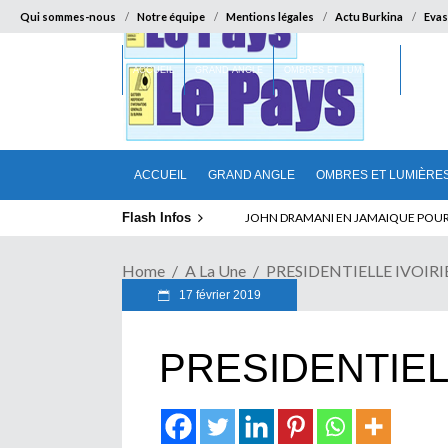
Qui sommes-nous
Notre équipe
Mentions légales
Actu Burkina
Evas
ACCUEIL
GRAND ANGLE
OMBRES ET LUMIÈRES
SUR LA
ACCUEIL
GRAND ANGLE
OMBRES ET LUMIÈRE
Flash Infos
ELECTION DE TALON A LA TETE DU SENA
Home
A La Une
PRESIDENTIELLE IVOIR
17 février 2019
PRESIDENTIEL