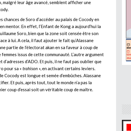
o, malgré leur âge avancé, semblent afficher une
cody.
les chances de Soro d’accéder au palais de Cocody en
en mentor. En effet, l’Enfant de Kong a aujourd’hui la
Guillaume Soro, bien que la zone soit censée être son
ace à lui. A cela, il faut ajouter le fait qu’Alassane
nne partie de l’électorat akan en sa faveur à coup de
e femmes issus de cette communauté. L’autre argument
net d’adresses d’ADO. Et puis, il ne faut pas oublier que
ro pour sa «
trahison
», en activant certains leviers.
 de Cocody est longue et semée d’embûches. Alassane
er. Et puis, après tout, tout le monde n’a pas la
r coup d’essai soit un véritable coup de maître.