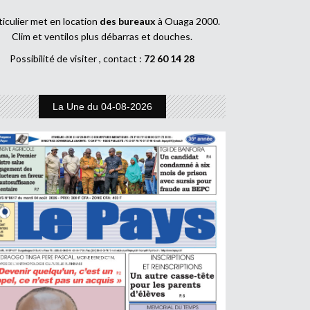
ticulier met en location
des bureaux
à Ouaga 2000.
Clim et ventilos plus débarras et douches.
Possibilité de visiter , contact :
72 60 14 28
La Une du 04-08-2026