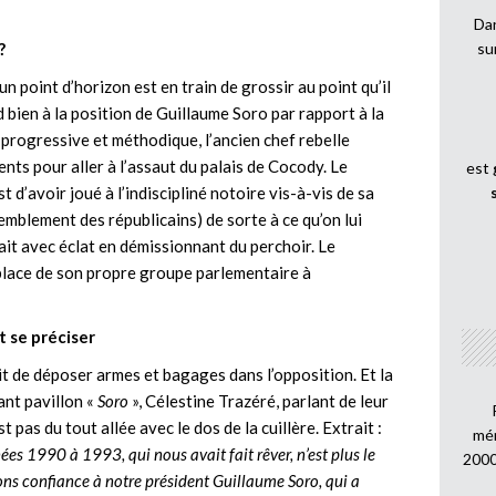
Dan
?
su
n point d’horizon est en train de grossir au point qu’il
d bien à la position de Guillaume Soro par rapport à la
 progressive et méthodique, l’ancien chef rebelle
ents pour aller à l’assaut du palais de Cocody. Le
est
t d’avoir joué à l’indiscipliné notoire vis-à-vis de sa
emblement des républicains) de sorte à ce qu’on lui
a fait avec éclat en démissionnant du perchoir. Le
 place de son propre groupe parlementaire à
 se préciser
t de déposer armes et bagages dans l’opposition. Et la
ant pavillon «
Soro
», Célestine Trazéré, parlant de leur
 pas du tout allée avec le dos de la cuillère. Extrait :
mén
s 1990 à 1993, qui nous avait fait rêver, n’est plus le
2000
ns confiance à notre président Guillaume Soro, qui a