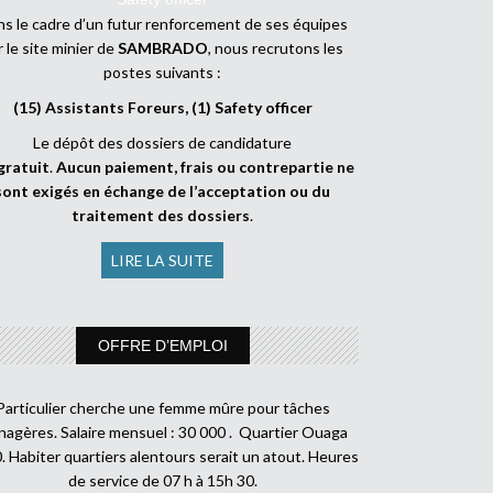
s le cadre d’un futur renforcement de ses équipes
r le site minier de
SAMBRADO
, nous recrutons les
postes suivants :
(15) Assistants Foreurs, (1) Safety officer
Le dépôt des dossiers de candidature
gratuit
.
Aucun paiement, frais ou contrepartie ne
sont exigés en échange de l’acceptation ou du
traitement des dossiers
.
LIRE LA SUITE
OFFRE D’EMPLOI
Particulier cherche une femme mûre pour tâches
agères. Salaire mensuel : 30 000 . Quartier Ouaga
. Habiter quartiers alentours serait un atout. Heures
de service de 07 h à 15h 30.