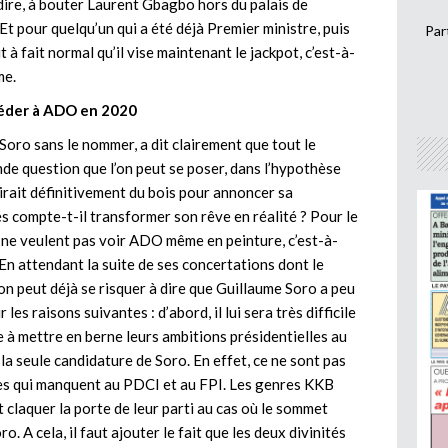
dire, à bouter Laurent Gbagbo hors du palais de
t pour quelqu’un qui a été déjà Premier ministre, puis
Par
 à fait normal qu’il vise maintenant le jackpot, c’est-à-
me.
céder à ADO en 2020
Soro sans le nommer, a dit clairement que tout le
nde question que l’on peut se poser, dans l’hypothèse
irait définitivement du bois pour annoncer sa
iés compte-t-il transformer son rêve en réalité ? Pour le
i ne veulent pas voir ADO même en peinture, c’est-à-
n attendant la suite de ses concertations dont le
 peut déjà se risquer à dire que Guillaume Soro a peu
s raisons suivantes : d’abord, il lui sera très difficile
à mettre en berne leurs ambitions présidentielles au
 la seule candidature de Soro. En effet, ce ne sont pas
ées qui manquent au PDCI et au FPI. Les genres KKB
claquer la porte de leur parti au cas où le sommet
o. A cela, il faut ajouter le fait que les deux divinités