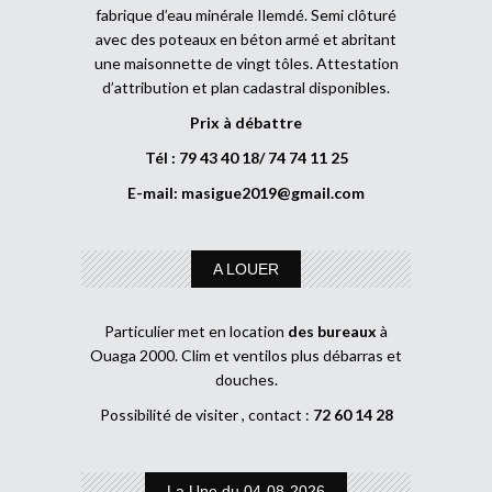
fabrique d’eau minérale Ilemdé. Semi clôturé
avec des poteaux en béton armé et abritant
une maisonnette de vingt tôles. Attestation
d’attribution et plan cadastral disponibles.
Prix à débattre
Tél : 79 43 40 18/ 74 74 11 25
E-mail:
masigue2019@gmail.com
A LOUER
Particulier met en location
des bureaux
à
Ouaga 2000. Clim et ventilos plus débarras et
douches.
Possibilité de visiter , contact :
72 60 14 28
La Une du 04-08-2026