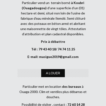
Particulier vend un terrain borné
à Koubri
(Ouagadougou)
d’une superficie d’un (01)
hectare et demi, situé non loin de l’usine de
fabrique d’eau minérale Ilemdé. Semi clôturé
avec des poteaux en béton armé et abritant
une maisonnette de vingt tôles. Attestation
d’attribution et plan cadastral disponibles.
Prix à débattre
Tél : 79 43 40 18/ 74 74 11 25
E-mail:
masigue2019@gmail.com
A LOUER
Particulier met en location
des bureaux
à
Ouaga 2000. Clim et ventilos plus débarras et
douches.
Possibilité de visiter , contact :
72 60 14 28