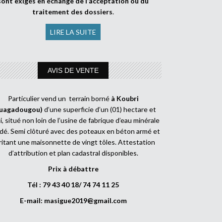
sont exigés en échange de l’acceptation ou du
traitement des dossiers
.
LIRE LA SUITE
AVIS DE VENTE
Particulier vend un terrain borné
à Koubri
uagadougou)
d’une superficie d’un (01) hectare et
, situé non loin de l’usine de fabrique d’eau minérale
dé. Semi clôturé avec des poteaux en béton armé et
ritant une maisonnette de vingt tôles. Attestation
d’attribution et plan cadastral disponibles.
Prix à débattre
Tél : 79 43 40 18/ 74 74 11 25
E-mail:
masigue2019@gmail.com