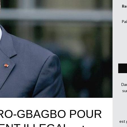
Re
Pai
Dan
su
RO-GBAGBO POUR
est