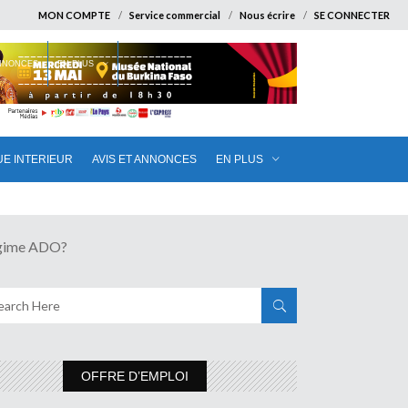
MON COMPTE
Service commercial
Nous écrire
SE CONNECTER
ANNONCES
EN PLUS
UE INTERIEUR
AVIS ET ANNONCES
EN PLUS
gime ADO?
OFFRE D’EMPLOI