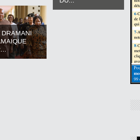
DU...
 DRAMANI
AMAIQUE
..