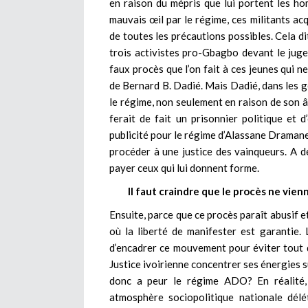
en raison du mépris que lui portent les ho
mauvais œil par le régime, ces militants acq
de toutes les précautions possibles. Cela dit
trois activistes pro-Gbagbo devant le juge,
faux procès que l’on fait à ces jeunes qui n
de Bernard B. Dadié. Mais Dadié, dans les g
le régime, non seulement en raison de son â
ferait de fait un prisonnier politique et 
publicité pour le régime d’Alassane Dramane
procéder à une justice des vainqueurs. A dé
payer ceux qui lui donnent forme.
Il faut craindre que le procès ne vienn
Ensuite, parce que ce procès paraît abusif e
où la liberté de manifester est garantie. 
d’encadrer ce mouvement pour éviter tout dé
Justice ivoirienne concentrer ses énergies s
donc a peur le régime ADO? En réalité,
atmosphère sociopolitique nationale délé