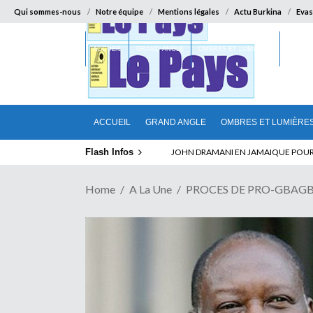
Qui sommes-nous
Notre équipe
Mentions légales
Actu Burkina
Evas
ACCUEIL
GRAND ANGLE
OMBRES ET LUMIÈRES
SUR LA
ACCUEIL
GRAND ANGLE
OMBRES ET LUMIÈRE
Flash Infos
ELECTION DE TALON A LA TETE DU SENA
Home
A La Une
PROCES DE PRO-GBAGBO 