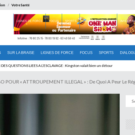
ion
Votre Santé
 BRAISE
LIGNES DE FORCE
FOCUS
SPORTS
DIALOGUE INTERIEUR
AVIS ET 
S
SUR LA BRAISE
LIGNES DE FORCE
FOCUS
SPORTS
DIALOG
T BENINOIS : Quand Patrice quitte le pouvoir sans partir !
POUR « ATTROUPEMENT ILLEGAL » : De Quoi A Peur Le Ré