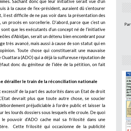
mmes. Sachant donc que leur initiative serait vue d’un
uis à la cause de l’ex-président, auraient dû s’entourer
, il est difficile de ne pas voir dans la présentation des
 un procès en sorcellerie. D’abord, parce que c’est un
Par
e sont que les exécutants d’un concept né de l’initiative
eôles d’Abidjan, serait un détenu bien encombrant pour
ge très avancé, mais aussi à cause de son statut qui en
d’opinion. Toute chose qui constituerait une mauvaise
 Ouattara (ADO) qui a déjà la sulfureuse réputation de
faut donc du géniteur de l’idée de la pétition, on fait
e dérailler le train de la réconciliation nationale
t excessif de la part des autorités dans un Etat de droit
L’Etat devrait plus que toute autre chose, se soucier
bordement préjudiciable à l’ordre public et laisser la
ur les lourds dossiers sous lesquels elle croule. De quoi
 le pouvoir d’ADO cache mal sa frilosité dans une
tère. Cette frilosité qui occasionne de la publicité