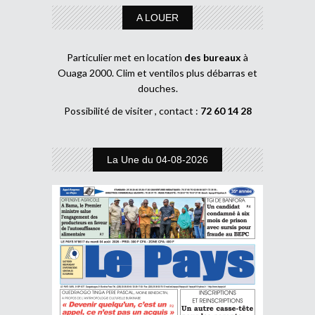
A LOUER
Particulier met en location
des bureaux
à
Ouaga 2000. Clim et ventilos plus débarras et
douches.
Possibilité de visiter , contact :
72 60 14 28
La Une du 04-08-2026