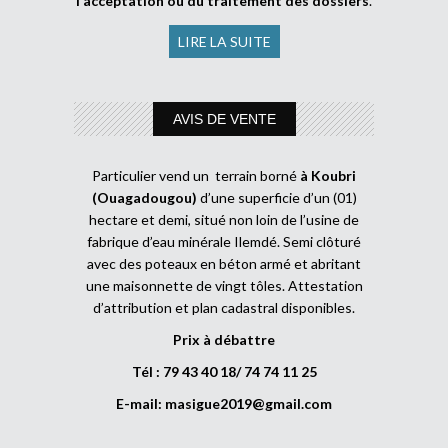
l’acceptation ou du traitement des dossiers
.
LIRE LA SUITE
AVIS DE VENTE
Particulier vend un terrain borné
à Koubri
(Ouagadougou)
d’une superficie d’un (01)
hectare et demi, situé non loin de l’usine de
fabrique d’eau minérale Ilemdé. Semi clôturé
avec des poteaux en béton armé et abritant
une maisonnette de vingt tôles. Attestation
d’attribution et plan cadastral disponibles.
Prix à débattre
Tél : 79 43 40 18/ 74 74 11 25
E-mail:
masigue2019@gmail.com