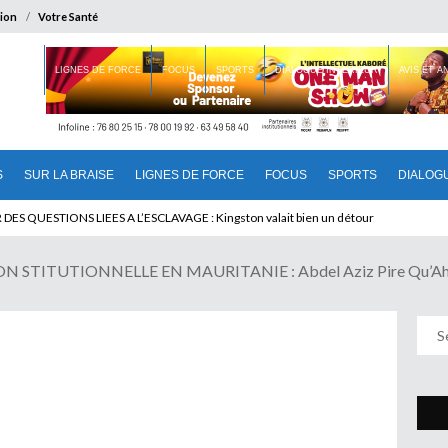
ion
Votre Santé
 BRAISE
LIGNES DE FORCE
FOCUS
SPORTS
DIALOGUE INTERIEUR
AVIS ET 
S
SUR LA BRAISE
LIGNES DE FORCE
FOCUS
SPORTS
DIALOG
T BENINOIS : Quand Patrice quitte le pouvoir sans partir !
N STITUTIONNELLE EN MAURITANIE : Abdel Aziz Pire Qu’Ah