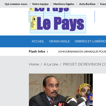
Qui sommes-nous
Notre équipe
Mentions légales
Actu Burkina
Evas
ACCUEIL
GRAND ANGLE
OMBRES ET LUMIÈRES
SUR LA
ACCUEIL
GRAND ANGLE
OMBRES ET LUMIÈRE
Flash Infos
ELECTION DE TALON A LA TETE DU SENA
Home
A La Une
PROJET DE REVISION CO