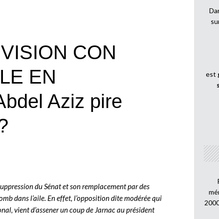
Dan
su
VISION CON
LE EN
est
del Aziz pire
?
a suppression du Sénat et son remplacement par des
mén
mb dans l’aile. En effet, l’opposition dite modérée qui
2000
nal, vient d’assener un coup de Jarnac au président