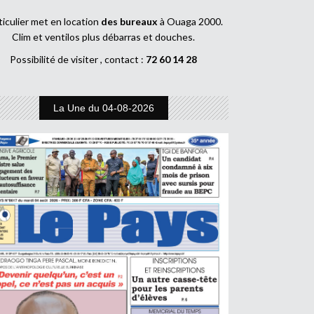
ticulier met en location
des bureaux
à Ouaga 2000.
Clim et ventilos plus débarras et douches.
Possibilité de visiter , contact :
72 60 14 28
La Une du 04-08-2026