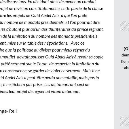
de discussions. En décidant ainsi de mener un combat
jet de révision constitutionnelle, cette partie de la classe
tre les projets de Ould Abdel Aziz à qui l’on prête
f du nombre de mandats présidentiels. Et l’on pourrait dire
orte d’autant plus qu’un des thuriféraires du prince régnant,
n de la limitation du nombre des mandats présidentiels
uent, mise sur la table des négociations. Avec ce
(O
ire que la politique du diviser pour mieux régner du
demi
camouflet devrait pousser Ould Abdel Aziz à revoir sa copie
Ilem
a prêté serment sur le Coran, de respecter la limitation du
ab
n conséquence, se garder de violer ce serment. Mais il ne
Ould Abdel Aziz a peut-être perdu une bataille, mais pas la
 il ne lâchera pas prise. Les dictateurs ont ceci de
es leur projet de régner ad vitam aeternam.
mpe-l’œil