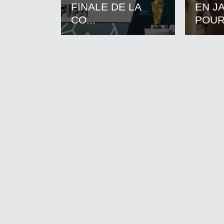
FINALE DE LA
EN J
CO...
POUR.