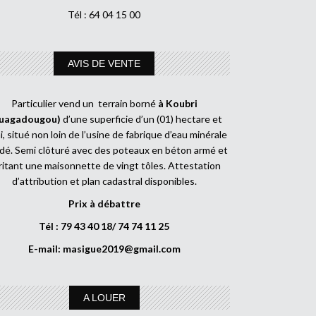
Tél : 64 04 15 00
AVIS DE VENTE
Particulier vend un terrain borné
à Koubri
uagadougou)
d’une superficie d’un (01) hectare et
, situé non loin de l’usine de fabrique d’eau minérale
dé. Semi clôturé avec des poteaux en béton armé et
ritant une maisonnette de vingt tôles. Attestation
d’attribution et plan cadastral disponibles.
Prix à débattre
Tél : 79 43 40 18/ 74 74 11 25
E-mail:
masigue2019@gmail.com
A LOUER