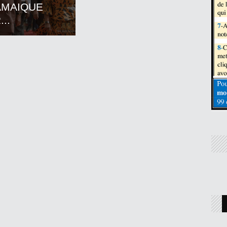
AMAIQUE
..