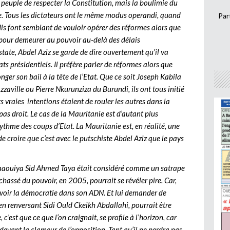
 peuple de respecter la Constitution, mais la boulimie du
e. Tous les dictateurs ont le même modus operandi, quand
Par
. Ils font semblant de vouloir opérer des réformes alors que
ns pour demeurer au pouvoir au-delà des délais
tate, Abdel Aziz se garde de dire ouvertement qu’il va
s présidentiels. Il préfère parler de réformes alors que
onger son bail à la tête de l’Etat. Que ce soit Joseph Kabila
aville ou Pierre Nkurunziza du Burundi, ils ont tous initié
vraies intentions étaient de rouler les autres dans la
pas droit. Le cas de la Mauritanie est d’autant plus
thme des coups d’Etat. La Mauritanie est, en réalité, une
de croire que c’est avec le putschiste Abdel Aziz que le pays
 Maaouiya Sid Ahmed Taya était considéré comme un satrape
chassé du pouvoir, en 2005, pourrait se révéler pire. Car,
avoir la démocratie dans son ADN. Et lui demander de
 en renversant Sidi Ould Ckeikh Abdallahi, pourrait être
c’est que ce que l’on craignait, se profile à l’horizon, car
 devant la clameur de l’opposition. Tant qu’il ne perdra pas