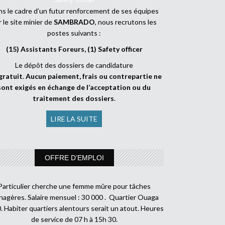
s le cadre d’un futur renforcement de ses équipes
r le site minier de
SAMBRADO
, nous recrutons les
postes suivants :
(15) Assistants Foreurs, (1) Safety officer
Le dépôt des dossiers de candidature
gratuit
.
Aucun paiement, frais ou contrepartie ne
sont exigés en échange de l’acceptation ou du
traitement des dossiers
.
LIRE LA SUITE
OFFRE D’EMPLOI
Particulier cherche une femme mûre pour tâches
agères. Salaire mensuel : 30 000 . Quartier Ouaga
. Habiter quartiers alentours serait un atout. Heures
de service de 07 h à 15h 30.