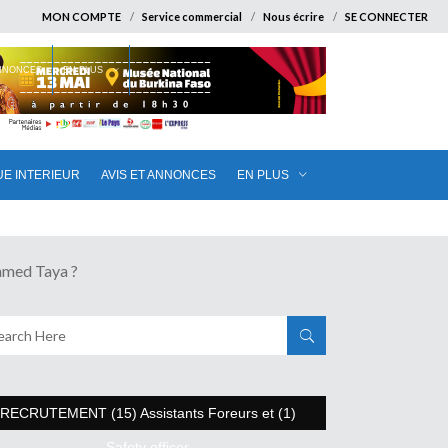
MON COMPTE
Service commercial
Nous écrire
SE CONNECTER
ANNONCES
EN PLUS
UE INTERIEUR
AVIS ET ANNONCES
EN PLUS
med Taya ?
RECRUTEMENT (15) Assistants Foreurs et (1)
Safety officer