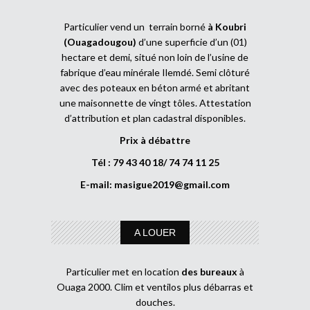
Particulier vend un terrain borné
à Koubri
(Ouagadougou)
d’une superficie d’un (01)
hectare et demi, situé non loin de l’usine de
fabrique d’eau minérale Ilemdé. Semi clôturé
avec des poteaux en béton armé et abritant
une maisonnette de vingt tôles. Attestation
d’attribution et plan cadastral disponibles.
Prix à débattre
Tél : 79 43 40 18/ 74 74 11 25
E-mail:
masigue2019@gmail.com
A LOUER
Particulier met en location
des bureaux
à
Ouaga 2000. Clim et ventilos plus débarras et
douches.