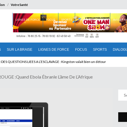
ion
Votre Santé
 BRAISE
LIGNES DE FORCE
FOCUS
SPORTS
DIALOGUE INTERIEUR
AVIS ET 
S
SUR LA BRAISE
LIGNES DE FORCE
FOCUS
SPORTS
DIALOG
T BENINOIS : Quand Patrice quitte le pouvoir sans partir !
UGE :Quand Ebola Ébranle L’âme De L’Afrique