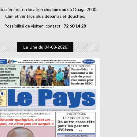
ticulier met en location
des bureaux
à Ouaga 2000.
Clim et ventilos plus débarras et douches.
Possibilité de visiter , contact :
72 60 14 28
La Une du 04-08-2026