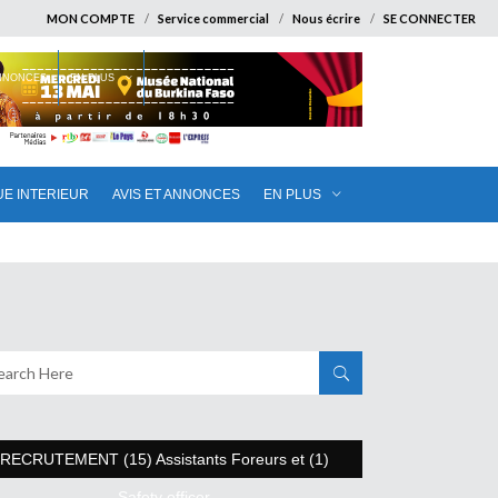
MON COMPTE
Service commercial
Nous écrire
SE CONNECTER
ANNONCES
EN PLUS
UE INTERIEUR
AVIS ET ANNONCES
EN PLUS
RECRUTEMENT (15) Assistants Foreurs et (1)
Safety officer