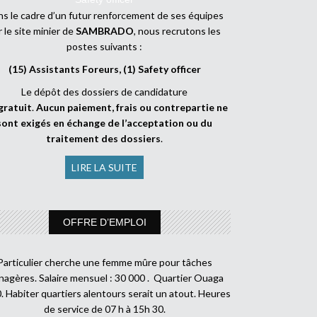
s le cadre d’un futur renforcement de ses équipes
r le site minier de
SAMBRADO
, nous recrutons les
postes suivants :
(15) Assistants Foreurs, (1) Safety officer
Le dépôt des dossiers de candidature
gratuit
.
Aucun paiement, frais ou contrepartie ne
sont exigés en échange de l’acceptation ou du
traitement des dossiers
.
LIRE LA SUITE
OFFRE D’EMPLOI
Particulier cherche une femme mûre pour tâches
agères. Salaire mensuel : 30 000 . Quartier Ouaga
. Habiter quartiers alentours serait un atout. Heures
de service de 07 h à 15h 30.