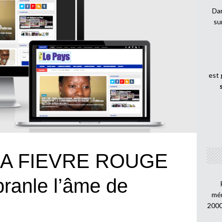
Dan
su
est
LA FIEVRE ROUGE
ranle l’âme de
mén
2000