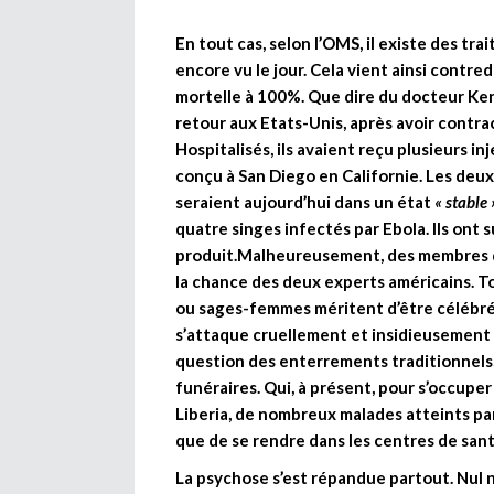
En tout cas, selon l’OMS, il existe des t
encore vu le jour. Cela vient ainsi contred
mortelle à 100%. Que dire du docteur Ken
retour aux Etats-Unis, après avoir contract
Hospitalisés, ils avaient reçu plusieurs 
conçu à San Diego en Californie. Les deux
seraient aujourd’hui dans un état
« stable 
quatre singes infectés par Ebola. Ils ont
produit.Malheureusement, des membres de
la chance des deux experts américains. To
ou sages-femmes méritent d’être célébrés
s’attaque cruellement et insidieusement à 
question des enterrements traditionnels, 
funéraires. Qui, à présent, pour s’occupe
Liberia, de nombreux malades atteints par
que de se rendre dans les centres de sant
La psychose s’est répandue partout. Nul n