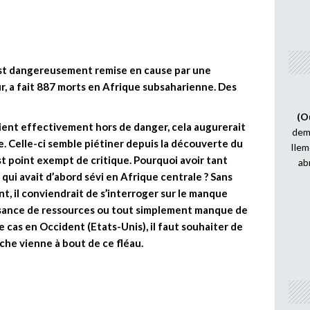
e est dangereusement remise en cause par une
ur, a fait 887 morts en Afrique subsaharienne. Des
(O
aient effectivement hors de danger, cela augurerait
demi
. Celle-ci semble piétiner depuis la découverte du
Ilem
st point exempt de critique. Pourquoi avoir tant
ab
qui avait d’abord sévi en Afrique centrale ? Sans
nt, il conviendrait de s’interroger sur le manque
fisance de ressources ou tout simplement manque de
e cas en Occident (Etats-Unis), il faut souhaiter de
rche vienne à bout de ce fléau.