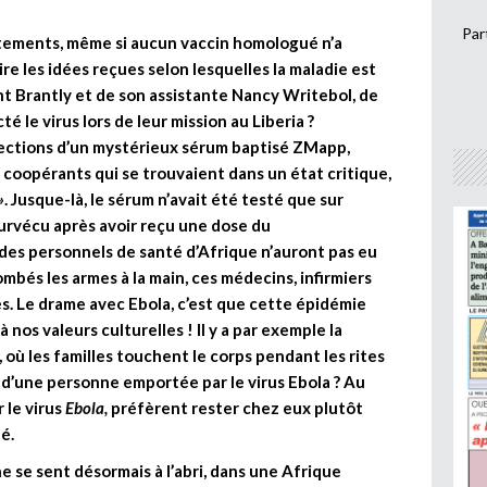
Par
raitements, même si aucun vaccin homologué n’a
ire les idées reçues selon lesquelles la maladie est
t Brantly et de son assistante Nancy Writebol, de
é le virus lors de leur mission au Liberia ?
injections d’un mystérieux sérum baptisé ZMapp,
 coopérants qui se trouvaient dans un état critique,
»
. Jusque-là, le sérum n’avait été testé que sur
 survécu après avoir reçu une dose du
s personnels de santé d’Afrique n’auront pas eu
mbés les armes à la main, ces médecins, infirmiers
. Le drame avec Ebola, c’est que cette épidémie
nos valeurs culturelles ! Il y a par exemple la
où les familles touchent le corps pendant les rites
r d’une personne emportée par le virus Ebola ? Au
 le virus
Ebola,
préfèrent rester chez eux plutôt
é.
e se sent désormais à l’abri, dans une Afrique