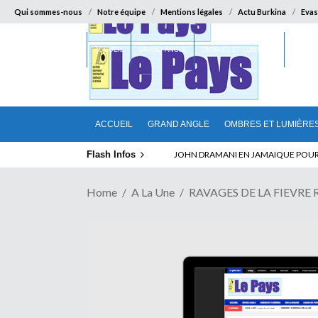
Qui sommes-nous
Notre équipe
Mentions légales
Actu Burkina
Evas
ACCUEIL
GRAND ANGLE
OMBRES ET LUMIÈRES
SUR LA
ACCUEIL
GRAND ANGLE
OMBRES ET LUMIÈRE
Flash Infos
ELECTION DE TALON A LA TETE DU SENA
Home
A La Une
RAVAGES DE LA FIEVRE RO