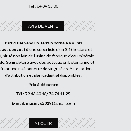
Tél : 64 04 15 00
AVIS DE VENTE
Particulier vend un terrain borné
à Koubri
uagadougou)
d’une superficie d’un (01) hectare et
, situé non loin de l’usine de fabrique d’eau minérale
dé. Semi clôturé avec des poteaux en béton armé et
ritant une maisonnette de vingt tôles. Attestation
d’attribution et plan cadastral disponibles.
Prix à débattre
Tél : 79 43 40 18/ 74 74 11 25
E-mail:
masigue2019@gmail.com
A LOUER