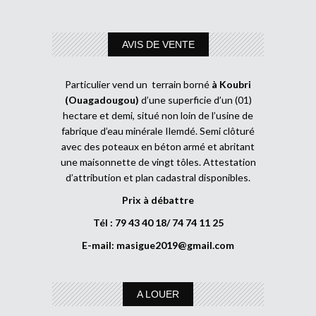
AVIS DE VENTE
Particulier vend un terrain borné
à Koubri
(Ouagadougou)
d’une superficie d’un (01)
hectare et demi, situé non loin de l’usine de
fabrique d’eau minérale Ilemdé. Semi clôturé
avec des poteaux en béton armé et abritant
une maisonnette de vingt tôles. Attestation
d’attribution et plan cadastral disponibles.
Prix à débattre
Tél : 79 43 40 18/ 74 74 11 25
E-mail:
masigue2019@gmail.com
A LOUER