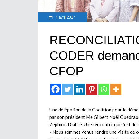
4 avril 2017
RECONCILIATI
CODER demande 
CFOP
Une délégation de la Coalition pour la démo
par son président Me Gilbert Noël Ouédraogo
Zéphirin Diabré. Une rencontre qui s’est dér
« Nous sommes venus rendre une visite de co