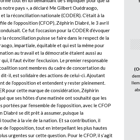
forme tout en lui demandant de s’impliquer pour que la
ns notre pays », a déclaré Me Gilbert Ouédraogo,
 et la réconciliation nationale (CODER). C’était à la
file de l’opposition (CFOP), Zéphirin Diabré, le 3 avril
conduisait. Ce fut l’occasion pour la CODER d’évoquer
e la réconciliation puisse se faire dans le respect de la
raogo, impartiale, équitable et qui est la même pour
nation au travail et la démocratie étaient aussi au
i, il faut éviter l’exclusion. Le premier responsable
 coalition sont membres du cadre de concertation du
(O
t-il, est solidaire des actions de celui-ci. Ajoutant
demi
 de l’opposition et entendent y rester pleinement.
Ilem
ab
ER pour cette marque de considération, Zéphirin
diqué que ses hôtes d’une matinée ont souhaité que les
 portées par l’ensemble de l’opposition, avec le CFOP
n Diabré se dit prêt à assumer, puisque la
touche à la vie de la nation. Et sa contribution, il
e de l’opposition, tout en interpellant les plus hautes
plus urgentes sur cette question. Pour le CFOP, il s’agit