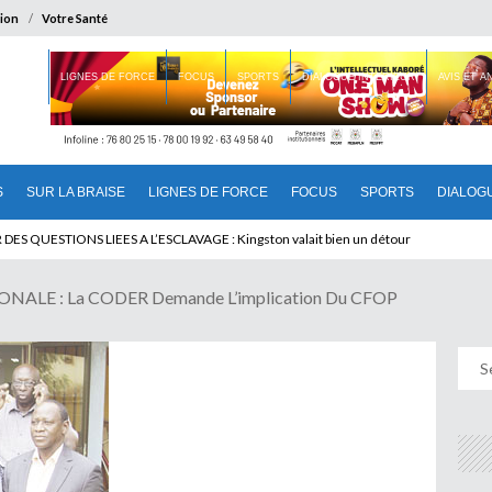
ion
Votre Santé
 BRAISE
LIGNES DE FORCE
FOCUS
SPORTS
DIALOGUE INTERIEUR
AVIS ET 
S
SUR LA BRAISE
LIGNES DE FORCE
FOCUS
SPORTS
DIALOG
T BENINOIS : Quand Patrice quitte le pouvoir sans partir !
ALE : La CODER Demande L’implication Du CFOP