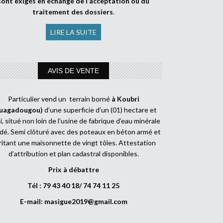
sont exigés en échange de l’acceptation ou du
traitement des dossiers
.
LIRE LA SUITE
AVIS DE VENTE
Particulier vend un terrain borné
à Koubri
uagadougou)
d’une superficie d’un (01) hectare et
, situé non loin de l’usine de fabrique d’eau minérale
dé. Semi clôturé avec des poteaux en béton armé et
ritant une maisonnette de vingt tôles. Attestation
d’attribution et plan cadastral disponibles.
Prix à débattre
Tél : 79 43 40 18/ 74 74 11 25
E-mail:
masigue2019@gmail.com