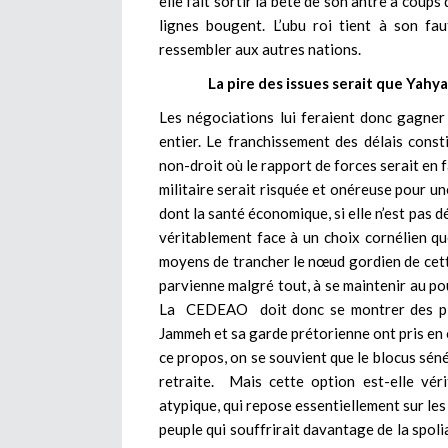
elle fait sortir la bête de son antre à coups
lignes bougent. L’ubu roi tient à son fau
ressembler aux autres nations.
La pire des issues serait que Yah
Les négociations lui feraient donc gagner
entier. Le franchissement des délais const
non-droit où le rapport de forces serait en 
militaire serait risquée et onéreuse pour un
dont la santé économique, si elle n’est pas d
véritablement face à un choix cornélien qu
moyens de trancher le nœud gordien de cette
parvienne malgré tout, à se maintenir au pou
La CEDEAO doit donc se montrer des plu
Jammeh et sa garde prétorienne ont pris en o
ce propos, on se souvient que le blocus sén
retraite. Mais cette option est-elle vé
atypique, qui repose essentiellement sur les c
peuple qui souffrirait davantage de la spolia