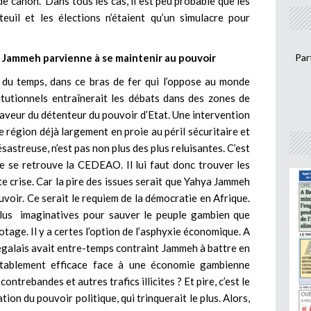
 de canon. Dans tous les cas, il est peu probable que les
teuil et les élections n’étaient qu’un simulacre pour
ya Jammeh parvienne à se maintenir au pouvoir
Par
 du temps, dans ce bras de fer qui l’oppose au monde
itutionnels entraînerait les débats dans des zones de
faveur du détenteur du pouvoir d’Etat. Une intervention
e région déjà largement en proie au péril sécuritaire et
ésastreuse, n’est pas non plus des plus reluisantes. C’est
e se retrouve la CEDEAO. Il lui faut donc trouver les
 crise. Car la pire des issues serait que Yahya Jammeh
voir. Ce serait le requiem de la démocratie en Afrique.
s imaginatives pour sauver le peuple gambien que
tage. Il y a certes l’option de l’asphyxie économique. A
égalais avait entre-temps contraint Jammeh à battre en
ritablement efficace face à une économie gambienne
ontrebandes et autres trafics illicites ? Et pire, c’est le
tion du pouvoir politique, qui trinquerait le plus. Alors,