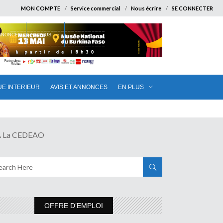
MON COMPTE
Service commercial
Nous écrire
SE CONNECTER
ANNONCES
EN PLUS
UE INTERIEUR
AVIS ET ANNONCES
EN PLUS
À La CEDEAO
OFFRE D’EMPLOI