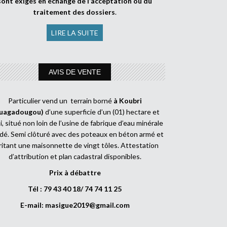
sont exigés en échange de l’acceptation ou du
traitement des dossiers
.
LIRE LA SUITE
AVIS DE VENTE
Particulier vend un terrain borné
à Koubri
uagadougou)
d’une superficie d’un (01) hectare et
, situé non loin de l’usine de fabrique d’eau minérale
dé. Semi clôturé avec des poteaux en béton armé et
ritant une maisonnette de vingt tôles. Attestation
d’attribution et plan cadastral disponibles.
Prix à débattre
Tél : 79 43 40 18/ 74 74 11 25
E-mail:
masigue2019@gmail.com