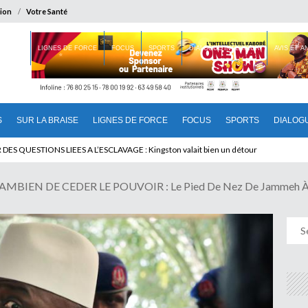
ion
Votre Santé
 BRAISE
LIGNES DE FORCE
FOCUS
SPORTS
DIALOGUE INTERIEUR
AVIS ET 
S
SUR LA BRAISE
LIGNES DE FORCE
FOCUS
SPORTS
DIALOG
T BENINOIS : Quand Patrice quitte le pouvoir sans partir !
MBIEN DE CEDER LE POUVOIR : Le Pied De Nez De Jammeh 