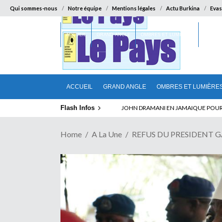
Qui sommes-nous
Notre équipe
Mentions légales
Actu Burkina
Evas
ACCUEIL
GRAND ANGLE
OMBRES ET LUMIÈRES
SUR LA
ACCUEIL
GRAND ANGLE
OMBRES ET LUMIÈRE
Flash Infos
ELECTION DE TALON A LA TETE DU SENA
Home
A La Une
REFUS DU PRESIDENT GA