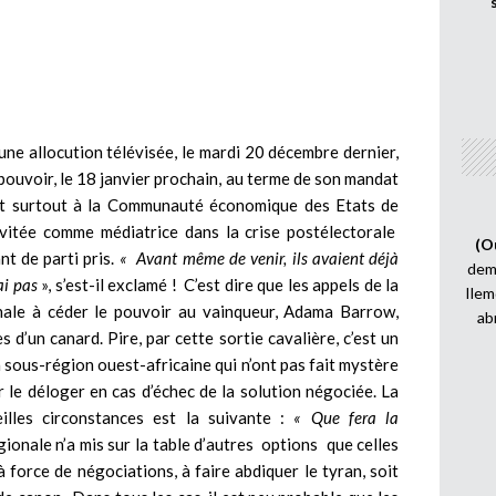
ne allocution télévisée, le mardi 20 décembre dernier,
u pouvoir, le 18 janvier prochain, au terme de son mandat
’est surtout à la Communauté économique des Etats de
nvitée comme médiatrice dans la crise postélectorale
(O
t de parti pris.
« Avant même de venir, ils avaient déjà
demi
ai pas
», s’est-il exclamé ! C’est dire que les appels de la
Ilem
le à céder le pouvoir au vainqueur, Adama Barrow,
ab
s d’un canard. Pire, par cette sortie cavalière, c’est un
a sous-région ouest-africaine qui n’ont pas fait mystère
r le déloger en cas d’échec de la solution négociée. La
illes circonstances est la suivante :
« Que fera la
égionale n’a mis sur la table d’autres options que celles
 à force de négociations, à faire abdiquer le tyran, soit