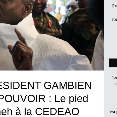
Re
Pai
Dan
ESIDENT GAMBIEN
su
OUVOIR : Le pied
meh à la CEDEAO
est