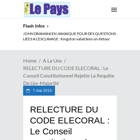
Flash Infos
ELECTION DE TALON A LA TETE DU SENAT BENINOIS :
Quand Patrice quitte le pouvoir sans partir !
Home
A La Une
RELECTURE DU CODE ELECORAL : Le
Conseil Constitutionnel Rejette La Requête
De L’ex-Majorité
7 mai 2015
RELECTURE DU
CODE ELECORAL :
Le Conseil