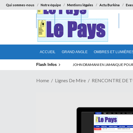
Qui sommes-nous
Notre équipe
Mentions légales
Actu Burkina
Evas
ACCUEIL
GRAND ANGLE
OMBRES ET LUMIÈRES
SUR LA
ACCUEIL
GRAND ANGLE
OMBRES ET LUMIÈRE
Flash Infos
ELECTION DE TALON A LA TETE DU SENA
Home
Lignes De Mire
RENCONTRE DE TUNIS