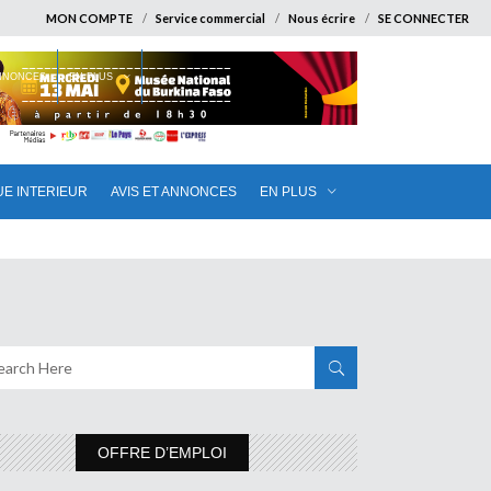
MON COMPTE
Service commercial
Nous écrire
SE CONNECTER
ANNONCES
EN PLUS
UE INTERIEUR
AVIS ET ANNONCES
EN PLUS
OFFRE D’EMPLOI