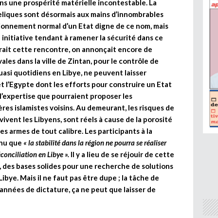
ons une prospérité matérielle incontestable. La
reliques sont désormais aux mains d’innombrables
ionnement normal d’un Etat digne de ce nom, mais
 initiative tendant à ramener la sécurité dans ce
rait cette rencontre, on annonçait encore de
les dans la ville de Zintan, pour le contrôle de
asi quotidiens en Libye, ne peuvent laisser
t l’Egypte dont les efforts pour construire un Etat
 l’expertise que pourraient proposer les
ères islamistes voisins. Au demeurant, les risques de
vivent les Libyens, sont réels à cause de la porosité
des armes de tout calibre. Les participants à la
nnu que
« la stabilité dans la région ne pourra se réaliser
éconciliation en Libye ».
Il y a lieu de se réjouir de cette
t, des bases solides pour une recherche de solutions
ibye. Mais il ne faut pas être dupe ; la tâche de
 années de dictature, ça ne peut que laisser de