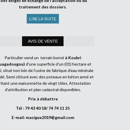
sont exigés en échange de l’acceptation ou du
traitement des dossiers
.
LIRE LA SUITE
AVIS DE VENTE
Particulier vend un terrain borné
à Koubri
uagadougou)
d’une superficie d’un (01) hectare et
, situé non loin de l’usine de fabrique d’eau minérale
dé. Semi clôturé avec des poteaux en béton armé et
ritant une maisonnette de vingt tôles. Attestation
d’attribution et plan cadastral disponibles.
Prix à débattre
Tél : 79 43 40 18/ 74 74 11 25
E-mail:
masigue2019@gmail.com