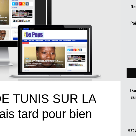
Re
Pai
Dan
E TUNIS SUR LA
su
ais tard pour bien
est