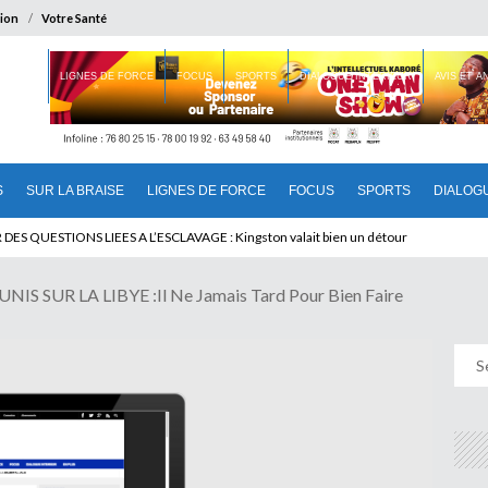
ion
Votre Santé
 BRAISE
LIGNES DE FORCE
FOCUS
SPORTS
DIALOGUE INTERIEUR
AVIS ET 
S
SUR LA BRAISE
LIGNES DE FORCE
FOCUS
SPORTS
DIALOG
T BENINOIS : Quand Patrice quitte le pouvoir sans partir !
 SUR LA LIBYE :Il Ne Jamais Tard Pour Bien Faire