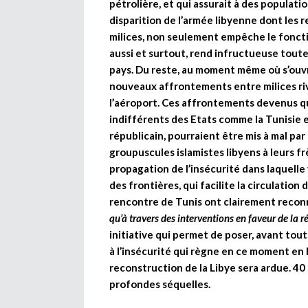
pétrolière, et qui assurait à des populati
disparition de l’armée libyenne dont les 
milices, non seulement empêche le fonct
aussi et surtout, rend infructueuse toute
pays. Du reste, au moment même où s’ouv
nouveaux affrontements entre milices riva
l’aéroport. Ces affrontements devenus qu
indifférents des Etats comme la Tunisie e
républicain, pourraient être mis à mal par
groupuscules islamistes libyens à leurs fr
propagation de l’insécurité dans laquelle 
des frontières, qui facilite la circulation 
rencontre de Tunis ont clairement reco
qu’à travers des interventions en faveur de la r
initiative qui permet de poser, avant tou
à l’insécurité qui règne en ce moment en L
reconstruction de la Libye sera ardue. 40
profondes séquelles.