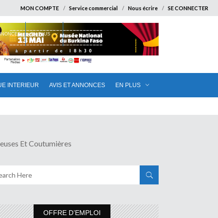
MON COMPTE
Service commercial
Nous écrire
SE CONNECTER
ANNONCES
EN PLUS
UE INTERIEUR
AVIS ET ANNONCES
EN PLUS
euses Et Coutumières
OFFRE D’EMPLOI