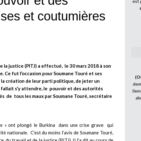
uvoir et des
est
euses et coutumières
e la justice (PITJ) a effectué, le 30 mars 2018 à son
e. Ce fut l’occasion pour Soumane Touré et ses
(O
a création de leur parti politique, de jeter un
demi
fallait s’y attendre, le
pouvoir et des autorités
Ilem
sés de tous les maux par Soumane Touré, secrétaire
ab
re
» ont plongé le Burkina dans une crise grave qui
ité nationale. C’est du moins l’avis de Soumane Touré,
 du travail et de la justice (PITJ). Il l’a dit au cours de