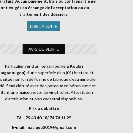
gratuit
.
Aucun paiement, frais ou contrepartie ne
sont exigés en échange de l’acceptation ou du
traitement des dossiers
.
LIRE LA SUITE
AVIS DE VENTE
Particulier vend un terrain borné
à Koubri
uagadougou)
d’une superficie d’un (01) hectare et
, situé non loin de l’usine de fabrique d’eau minérale
dé. Semi clôturé avec des poteaux en béton armé et
ritant une maisonnette de vingt tôles. Attestation
d’attribution et plan cadastral disponibles.
Prix à débattre
Tél : 79 43 40 18/ 74 74 11 25
E-mail:
masigue2019@gmail.com