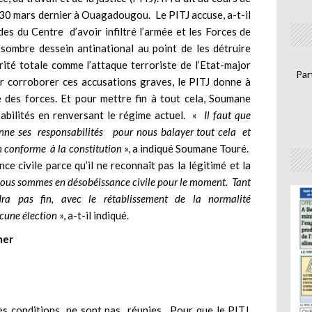
le 30 mars dernier à Ouagadougou. Le PITJ accuse, a-t-il
es du Centre d’avoir infiltré l’armée et les Forces de
 sombre dessein antinational au point de les détruire
rité totale comme l’attaque terroriste de l’Etat-major
Par
ur corroborer ces accusations graves, le PITJ donne à
e des forces. Et pour mettre fin à tout cela, Soumane
sabilités en renversant le régime actuel. «
Il faut que
renne ses responsabilités pour nous balayer tout cela et
n conforme à la constitution
», a indiqué Soumane Touré.
e civile parce qu’il ne reconnaît pas la légitimé et la
ous sommes en désobéissance civile pour le moment. Tant
ra pas fin, avec le rétablissement de la normalité
ucune élection
», a-t-il indiqué.
mer
les conditions ne sont pas réunies. Pour que le PITJ