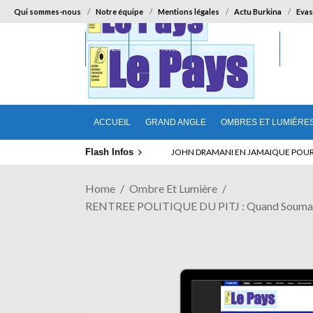
Qui sommes-nous
Notre équipe
Mentions légales
Actu Burkina
Evas
ACCUEIL
GRAND ANGLE
OMBRES ET LUMIÈRES
SUR LA
ACCUEIL
GRAND ANGLE
OMBRES ET LUMIÈRE
Flash Infos
ELECTION DE TALON A LA TETE DU SENA
Home
Ombre Et Lumière
RENTREE POLITIQUE DU PITJ : Quand Soumane T