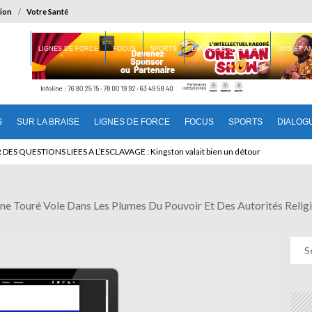
ion
Votre Santé
 BRAISE
LIGNES DE FORCE
FOCUS
SPORTS
DIALOGUE INTERIEUR
AVIS ET 
S
SUR LA BRAISE
LIGNES DE FORCE
FOCUS
SPORTS
DIALOG
T BENINOIS : Quand Patrice quitte le pouvoir sans partir !
ouré Vole Dans Les Plumes Du Pouvoir Et Des Autorités Religi