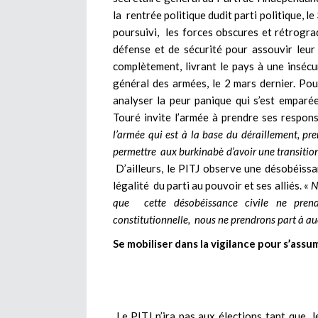
la rentrée politique dudit parti politique, 
poursuivi, les forces obscures et rétrograd
défense et de sécurité pour assouvir leur
complètement, livrant le pays à une insécu
général des armées, le 2 mars dernier. Po
analyser la peur panique qui s’est emparé
Touré invite l’armée à prendre ses respon
l’armée qui est à la base du déraillement, p
permettre aux burkinabè d’avoir une transitio
D’ailleurs, le PITJ observe une désobéissanc
légalité du parti au pouvoir et ses alliés. «
N
que cette désobéissance civile ne prend
constitutionnelle, nous ne prendrons part à a
Se mobiliser dans la vigilance pour s’assu
Le PITJ n’ira pas aux élections tant que 