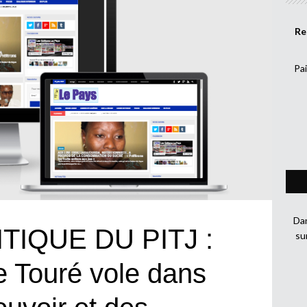
Re
Pai
Dan
IQUE DU PITJ :
su
Touré vole dans