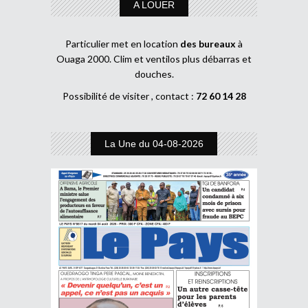
A LOUER
Particulier met en location
des bureaux
à
Ouaga 2000. Clim et ventilos plus débarras et
douches.
Possibilité de visiter , contact :
72 60 14 28
La Une du 04-08-2026