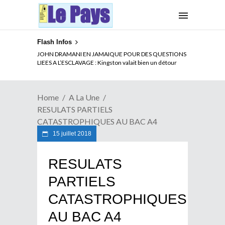
Flash Infos
ELECTION DE TALON A LA TETE DU SENAT BENINOIS :
JOHN DRAMANI EN JAMAIQUE POUR DES QUESTIONS
Quand Patrice quitte le pouvoir sans partir !
LIEES A L’ESCLAVAGE : Kingston valait bien un détour
Home
A La Une
RESULATS PARTIELS
CATASTROPHIQUES AU BAC A4
15 juillet 2018
RESULATS
PARTIELS
CATASTROPHIQUES
AU BAC A4