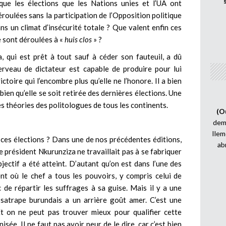
que les élections que les Nations unies et l’UA ont
roulées sans la participation de l’Opposition politique
ans un climat d’insécurité totale ? Que valent enfin ces
e sont déroulées à «
huis clos
» ?
, qui est prêt à tout sauf à céder son fauteuil, a dû
erveau de dictateur est capable de produire pour lui
toire qui l’encombre plus qu’elle ne l’honore. Il a bien
bien qu’elle se soit retirée des dernières élections. Une
s théories des politologues de tous les continents.
(O
demi
Ilem
 ces élections ? Dans une de nos précédentes éditions,
ab
e président Nkurunziza ne travaillait pas à se fabriquer
jectif a été atteint. D’autant qu’on est dans l’une des
nt où le chef a tous les pouvoirs, y compris celui de
c de répartir les suffrages à sa guise. Mais il y a une
 satrape burundais a un arrière goût amer. C’est une
t on ne peut pas trouver mieux pour qualifier cette
e. Il ne faut pas avoir peur de le dire, car c’est bien