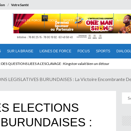
ion
Votre Santé
 BRAISE
LIGNES DE FORCE
FOCUS
SPORTS
DIALOGUE INTERIEUR
AVIS ET 
S
SUR LA BRAISE
LIGNES DE FORCE
FOCUS
SPORTS
DIALOG
T BENINOIS : Quand Patrice quitte le pouvoir sans partir !
S LEGISLATIVES BURUNDAISES : La Victoire Encombrante De
ES ELECTIONS
 BURUNDAISES :