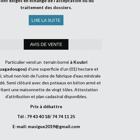
sont exigés en échange de l’acceptation ou du
traitement des dossiers
.
LIRE LA SUITE
AVIS DE VENTE
Particulier vend un terrain borné
à Koubri
uagadougou)
d’une superficie d’un (01) hectare et
, situé non loin de l’usine de fabrique d’eau minérale
dé. Semi clôturé avec des poteaux en béton armé et
ritant une maisonnette de vingt tôles. Attestation
d’attribution et plan cadastral disponibles.
Prix à débattre
Tél : 79 43 40 18/ 74 74 11 25
E-mail:
masigue2019@gmail.com