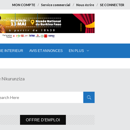
MON COMPTE
Service commercial
Nous écrire
SE CONNECTER
ANNONCES
EN PLUS
UE INTERIEUR
AVIS ET ANNONCES
EN PLUS
 Nkurunziza
OFFRE D’EMPLOI