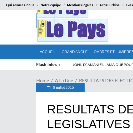
Qui sommes-nous
Notre équipe
Mentions légales
Actu Burkina
Evas
ACCUEIL
GRAND ANGLE
OMBRES ET LUMIÈRES
SUR LA
ACCUEIL
GRAND ANGLE
OMBRES ET LUMIÈRE
Flash Infos
ELECTION DE TALON A LA TETE DU SENA
Home
A La Une
RESULTATS DES ELECTION
8 juillet 2015
RESULTATS D
LEGISLATIVES