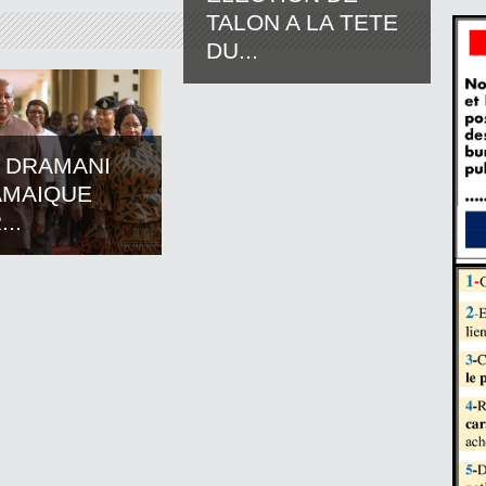
TALON A LA TETE
DU...
 DRAMANI
AMAIQUE
..