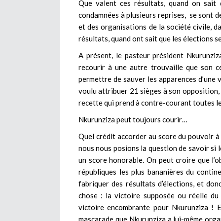
Que valent ces résultats, quand on sait 
condamnées à plusieurs reprises, se sont dé
et des organisations de la société civile, d
résultats, quand ont sait que les élections s
A présent, le pasteur président Nkurunziza
recourir à une autre trouvaille que son c
permettre de sauver les apparences d’une vic
voulu attribuer 21 sièges à son opposition, 
recette qui prend à contre-courant toutes le
Nkurunziza peut toujours courir…
Quel crédit accorder au score du pouvoir à
nous nous posions la question de savoir si l
un score honorable. On peut croire que l’ob
républiques les plus bananières du contine
fabriquer des résultats d’élections, et don
chose : la victoire supposée ou réelle du
victoire encombrante pour Nkurunziza ! E
mascarade que Nkurunziza a lui-même organisé