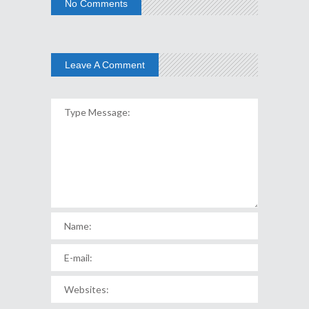
No Comments
Leave A Comment