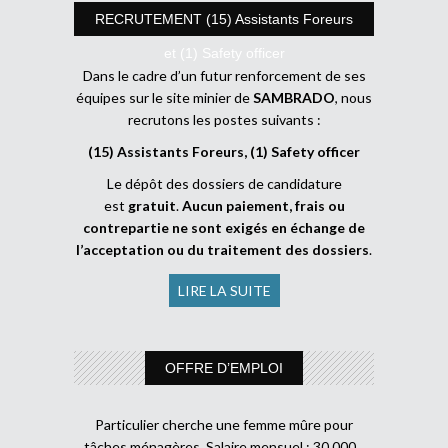
RECRUTEMENT (15) Assistants Foreurs
et (1) Safety officer
Dans le cadre d’un futur renforcement de ses
équipes sur le site minier de
SAMBRADO
, nous
recrutons les postes suivants :
(15) Assistants Foreurs, (1) Safety officer
Le dépôt des dossiers de candidature
est
gratuit
.
Aucun paiement, frais ou
contrepartie ne sont exigés en échange de
l’acceptation ou du traitement des dossiers
.
LIRE LA SUITE
OFFRE D’EMPLOI
Particulier cherche une femme mûre pour
tâches ménagères. Salaire mensuel : 30 000 .