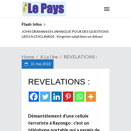
Flash Infos
ELECTION DE TALON A LA TETE DU SENAT BENINOIS :
JOHN DRAMANI EN JAMAIQUE POUR DES QUESTIONS
Quand Patrice quitte le pouvoir sans partir !
LIEES A L’ESCLAVAGE : Kingston valait bien un détour
Home
A La Une
REVELATIONS :
31 mai 2018
REVELATIONS :
Démantèlement d’une cellule
terroriste à Rayongo : c’est un
téléphone portable qui a permis de