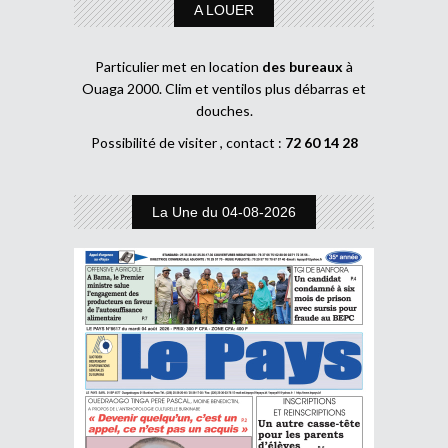
A LOUER
Particulier met en location
des bureaux
à
Ouaga 2000. Clim et ventilos plus débarras et
douches.
Possibilité de visiter , contact :
72 60 14 28
La Une du 04-08-2026