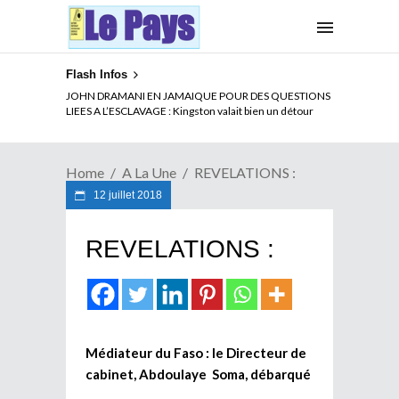
Flash Infos
ELECTION DE TALON A LA TETE DU SENAT BENINOIS :
JOHN DRAMANI EN JAMAIQUE POUR DES QUESTIONS
Quand Patrice quitte le pouvoir sans partir !
LIEES A L’ESCLAVAGE : Kingston valait bien un détour
Home
A La Une
REVELATIONS :
12 juillet 2018
REVELATIONS :
Médiateur du Faso : le Directeur de
cabinet, Abdoulaye Soma, débarqué