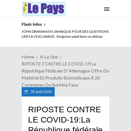
Flash Infos
ELECTION DE TALON A LA TETE DU SENAT BENINOIS :
JOHN DRAMANI EN JAMAIQUE POUR DES QUESTIONS
Quand Patrice quitte le pouvoir sans partir !
LIEES A L’ESCLAVAGE : Kingston valait bien un détour
Home
A La Une
RIPOSTE CONTRE LE COVID-19:La
République Fédérale D’ Allemagne Offre Du
Matériel Et Produits Biomédicaux À 26
Communes Du Burkina Faso
26 août 2020
RIPOSTE CONTRE
LE COVID-19:La
République fédérale