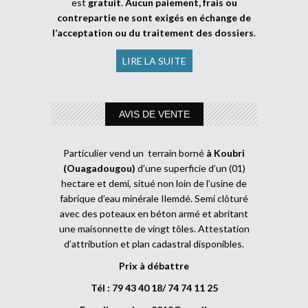
est
gratuit
.
Aucun paiement, frais ou
contrepartie ne sont exigés en échange de
l’acceptation ou du traitement des dossiers
.
LIRE LA SUITE
AVIS DE VENTE
Particulier vend un terrain borné
à Koubri
(Ouagadougou)
d’une superficie d’un (01)
hectare et demi, situé non loin de l’usine de
fabrique d’eau minérale Ilemdé. Semi clôturé
avec des poteaux en béton armé et abritant
une maisonnette de vingt tôles. Attestation
d’attribution et plan cadastral disponibles.
Prix à débattre
Tél : 79 43 40 18/ 74 74 11 25