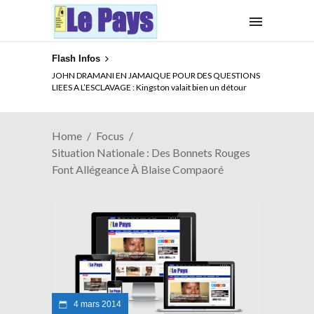
Flash Infos
ELECTION DE TALON A LA TETE DU SENAT BENINOIS :
JOHN DRAMANI EN JAMAIQUE POUR DES QUESTIONS
Quand Patrice quitte le pouvoir sans partir !
LIEES A L’ESCLAVAGE : Kingston valait bien un détour
Home
Focus
Situation Nationale : Des Bonnets Rouges
Font Allégeance À Blaise Compaoré
4 mars 2014