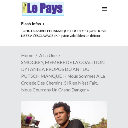
Flash Infos
ELECTION DE TALON A LA TETE DU SENAT BENINOIS :
JOHN DRAMANI EN JAMAIQUE POUR DES QUESTIONS
Quand Patrice quitte le pouvoir sans partir !
LIEES A L’ESCLAVAGE : Kingston valait bien un détour
Home
A La Une
SMOCKEY, MEMBRE DE LA COALITION
DYTANIE A PROPOS DU AN I DU
PUTSCH MANQUE : « Nous Sommes À La
Croisée Des Chemins. Si Rien N’est Fait,
Nous Courrons Un Grand Danger »