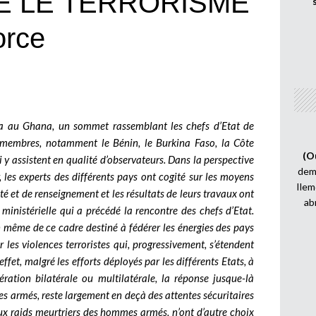
E LE TERRORISME
force
ra au Ghana, un sommet rassemblant les chefs d’Etat de
ys membres, notamment le Bénin, le Burkina Faso, la Côte
(O
li y assistent en qualité d’observateurs. Dans la perspective
demi
les experts des différents pays ont cogité sur les moyens
Ilem
té et de renseignement et les résultats de leurs travaux ont
ab
inistérielle qui a précédé la rencontre des chefs d’Etat.
on même de ce cadre destiné à fédérer les énergies des pays
 les violences terroristes qui, progressivement, s’étendent
ffet, malgré les efforts déployés par les différents Etats, à
ération bilatérale ou multilatérale, la réponse jusque-là
s armés, reste largement en deçà des attentes sécuritaires
ux raids meurtriers des hommes armés, n’ont d’autre choix