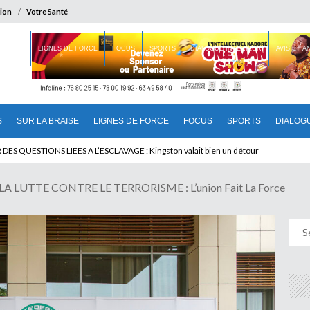
ion
Votre Santé
 BRAISE
LIGNES DE FORCE
FOCUS
SPORTS
DIALOGUE INTERIEUR
AVIS ET 
S
SUR LA BRAISE
LIGNES DE FORCE
FOCUS
SPORTS
DIALOG
T BENINOIS : Quand Patrice quitte le pouvoir sans partir !
LUTTE CONTRE LE TERRORISME : L’union Fait La Force