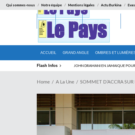
Qui sommes-nous
Notre équipe
Mentions légales
Actu Burkina
Evas
ACCUEIL
GRAND ANGLE
OMBRES ET LUMIÈRES
SUR LA
ACCUEIL
GRAND ANGLE
OMBRES ET LUMIÈRE
Flash Infos
ELECTION DE TALON A LA TETE DU SENA
Home
A La Une
SOMMET D’ACCRA SUR LA 