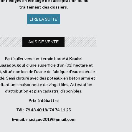
sont exigés en échange de l’acceptation ou du
traitement des dossiers
.
LIRE LA SUITE
AVIS DE VENTE
Particulier vend un terrain borné
à Koubri
uagadougou)
d’une superficie d’un (01) hectare et
, situé non loin de l’usine de fabrique d’eau minérale
dé. Semi clôturé avec des poteaux en béton armé et
ritant une maisonnette de vingt tôles. Attestation
d’attribution et plan cadastral disponibles.
Prix à débattre
Tél : 79 43 40 18/ 74 74 11 25
E-mail:
masigue2019@gmail.com