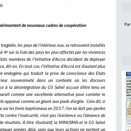
l.
Par
 expérimentent de nouveaux cadres de coopération
tragédie, les pays de l’intérieur, eux, se retrouvent installés
sé 4
sur la liste des pays les plus affectés par les violences
e
 Etats membres de l’Initiative d’Accra décident de déployer
e, dit-on. En tout cas, l’initiative d’Accra est d’autant plus
ve endogène qui traduit la prise de conscience des Etats
 leur souveraineté dans un contexte où les discours
ace à la désintégration du G5 Sahel accusé d’être tenu en
a parait comme une excellente alternative pour combler le
s vite apparue comme un géant aux pieds d’argile.
Cela dit, si
rtée sur les fonts baptismaux en 2017, l’on ne doit pas perdre
e contre l’insécurité, n’est pas l’existence ou l’absence de
e résultats. A titre illustratif, la MINUSMA et le G5 Sahel
uelques années déjà, sans que leurs actions ne portent un