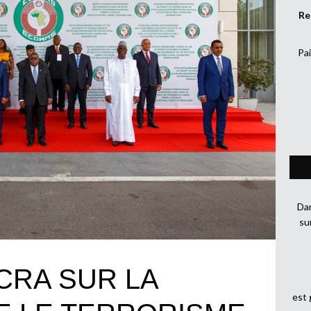
Re
Pai
Dan
su
CRA SUR LA
est