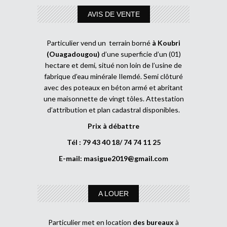
AVIS DE VENTE
Particulier vend un terrain borné
à Koubri
(Ouagadougou)
d’une superficie d’un (01)
hectare et demi, situé non loin de l’usine de
fabrique d’eau minérale Ilemdé. Semi clôturé
avec des poteaux en béton armé et abritant
une maisonnette de vingt tôles. Attestation
d’attribution et plan cadastral disponibles.
Prix à débattre
Tél : 79 43 40 18/ 74 74 11 25
E-mail:
masigue2019@gmail.com
A LOUER
Particulier met en location
des bureaux
à