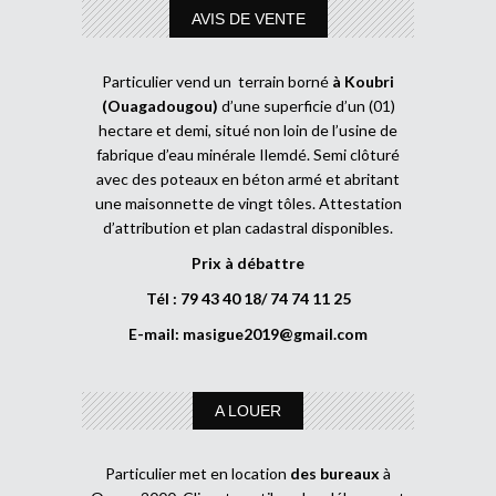
AVIS DE VENTE
Particulier vend un terrain borné
à Koubri
(Ouagadougou)
d’une superficie d’un (01)
hectare et demi, situé non loin de l’usine de
fabrique d’eau minérale Ilemdé. Semi clôturé
avec des poteaux en béton armé et abritant
une maisonnette de vingt tôles. Attestation
d’attribution et plan cadastral disponibles.
Prix à débattre
Tél : 79 43 40 18/ 74 74 11 25
E-mail:
masigue2019@gmail.com
A LOUER
Particulier met en location
des bureaux
à