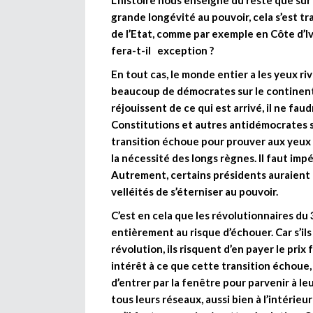
L’histoire nous enseigne du reste que sur l
grande longévité au pouvoir, cela s’est 
de l’Etat, comme par exemple en Côte d’Ivo
fera-t-il exception ?
En tout cas, le monde entier a les yeux rivé
beaucoup de démocrates sur le continent
réjouissent de ce qui est arrivé, il ne fau
Constitutions et autres antidémocrates s
transition échoue pour prouver aux yeux 
la nécessité des longs règnes. Il faut imp
Autrement, certains présidents auraient 
velléités de s’éterniser au pouvoir.
C’est en cela que les révolutionnaires du
entièrement au risque d’échouer. Car s’il
révolution, ils risquent d’en payer le prix 
intérêt à ce que cette transition échoue, n
d’entrer par la fenêtre pour parvenir à leu
tous leurs réseaux, aussi bien à l’intérieu