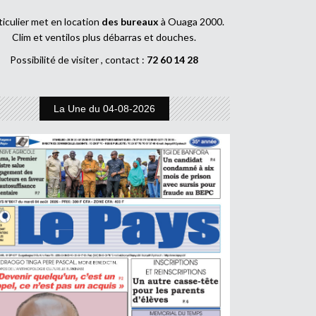
ticulier met en location
des bureaux
à Ouaga 2000.
Clim et ventilos plus débarras et douches.
Possibilité de visiter , contact :
72 60 14 28
La Une du 04-08-2026