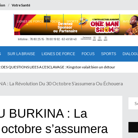
ion
Votre Santé
 BRAISE
LIGNES DE FORCE
FOCUS
SPORTS
DIALOGUE INTERIEUR
AVIS ET 
S
SUR LA BRAISE
LIGNES DE FORCE
FOCUS
SPORTS
DIALOG
T BENINOIS : Quand Patrice quitte le pouvoir sans partir !
 La Révolution Du 30 Octobre S’assumera Ou Échouera
 BURKINA : La
0 octobre s’assumera