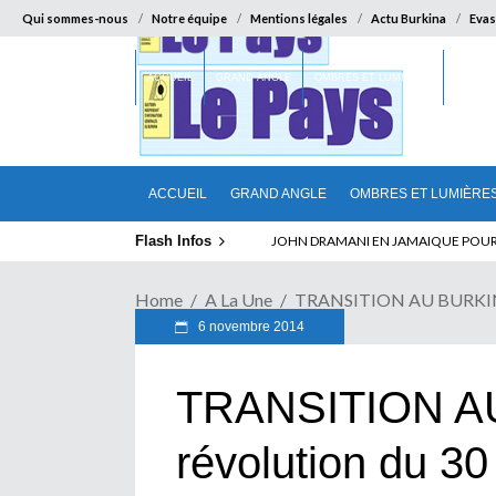
Qui sommes-nous
Notre équipe
Mentions légales
Actu Burkina
Evas
ACCUEIL
GRAND ANGLE
OMBRES ET LUMIÈRES
SUR LA
ACCUEIL
GRAND ANGLE
OMBRES ET LUMIÈRE
Flash Infos
ELECTION DE TALON A LA TETE DU SENA
Home
A La Une
TRANSITION AU BURKINA :
6 novembre 2014
TRANSITION AU
révolution du 3