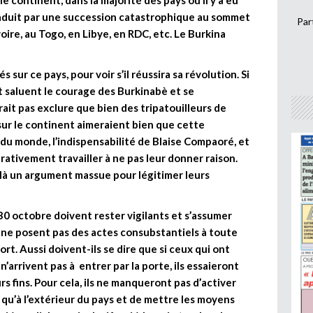
e continent, dans la majorité des pays où il y a eu
traduit par une succession catastrophique au sommet
Par
ire, au Togo, en Libye, en RDC, etc. Le Burkina
s sur ce pays, pour voir s’il réussira sa révolution. Si
 saluent le courage des Burkinabè et se
drait pas exclure que bien des tripatouilleurs de
ur le continent aimeraient bien que cette
du monde, l’indispensabilité de Blaise Compaoré, et
érativement travailler à ne pas leur donner raison.
là un argument massue pour légitimer leurs
 30 octobre doivent rester vigilants et s’assumer
s ne posent pas des actes consubstantiels à toute
fort. Aussi doivent-ils se dire que si ceux qui ont
’arrivent pas à entrer par la porte, ils essaieront
rs fins. Pour cela, ils ne manqueront pas d’activer
r qu’à l’extérieur du pays et de mettre les moyens