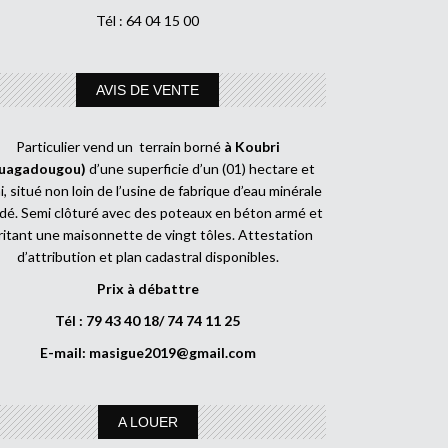
Tél : 64 04 15 00
AVIS DE VENTE
Particulier vend un terrain borné
à Koubri
uagadougou)
d’une superficie d’un (01) hectare et
, situé non loin de l’usine de fabrique d’eau minérale
dé. Semi clôturé avec des poteaux en béton armé et
ritant une maisonnette de vingt tôles. Attestation
d’attribution et plan cadastral disponibles.
Prix à débattre
Tél : 79 43 40 18/ 74 74 11 25
E-mail:
masigue2019@gmail.com
A LOUER