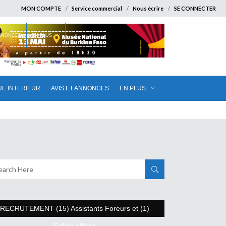
MON COMPTE
Service commercial
Nous écrire
SE CONNECTER
ANNONCES
EN PLUS
UE INTERIEUR
AVIS ET ANNONCES
EN PLUS
RECRUTEMENT (15) Assistants Foreurs et (1)
Safety officer