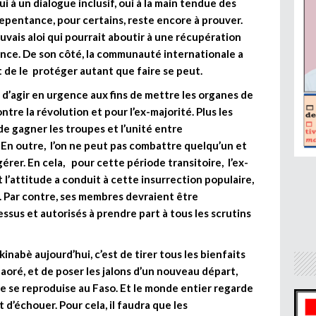
ui à un dialogue inclusif, oui à la main tendue des
 repentance, pour certains, reste encore à prouver.
vais aloi qui pourrait aboutir à une récupération
tance. De son côté, la communauté internationale a
t de le protéger autant que faire se peut.
é d’agir en urgence aux fins de mettre les organes de
ontre la révolution et pour l’ex-majorité. Plus les
de gagner les troupes et l’unité entre
 En outre, l’on ne peut pas combattre quelqu’un et
gérer. En cela, pour cette période transitoire, l’ex-
t l’attitude a conduit à cette insurrection populaire,
r. Par contre, ses membres devraient être
sus et autorisés à prendre part à tous les scrutins
kinabè aujourd’hui, c’est de tirer tous les bienfaits
oré, et de poser les jalons d’un nouveau départ,
 ne se reproduise au Faso. Et le monde entier regarde
t d’échouer. Pour cela, il faudra que les