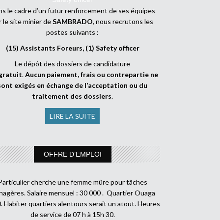
s le cadre d’un futur renforcement de ses équipes
r le site minier de
SAMBRADO
, nous recrutons les
postes suivants :
(15) Assistants Foreurs, (1) Safety officer
Le dépôt des dossiers de candidature
gratuit
.
Aucun paiement, frais ou contrepartie ne
sont exigés en échange de l’acceptation ou du
traitement des dossiers
.
LIRE LA SUITE
OFFRE D’EMPLOI
Particulier cherche une femme mûre pour tâches
agères. Salaire mensuel : 30 000 . Quartier Ouaga
. Habiter quartiers alentours serait un atout. Heures
de service de 07 h à 15h 30.