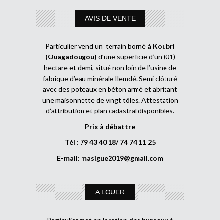
AVIS DE VENTE
Particulier vend un terrain borné
à Koubri
(Ouagadougou)
d’une superficie d’un (01)
hectare et demi, situé non loin de l’usine de
fabrique d’eau minérale Ilemdé. Semi clôturé
avec des poteaux en béton armé et abritant
une maisonnette de vingt tôles. Attestation
d’attribution et plan cadastral disponibles.
Prix à débattre
Tél : 79 43 40 18/ 74 74 11 25
E-mail:
masigue2019@gmail.com
A LOUER
Particulier met en location
des bureaux
à