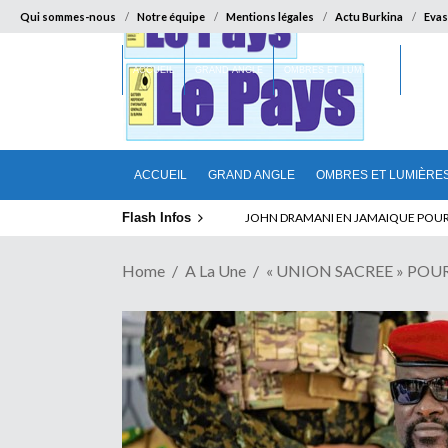
Qui sommes-nous
Notre équipe
Mentions légales
Actu Burkina
Evas
ACCUEIL
GRAND ANGLE
OMBRES ET LUMIÈRES
SUR LA
ACCUEIL
GRAND ANGLE
OMBRES ET LUMIÈRE
Flash Infos
ELECTION DE TALON A LA TETE DU SENA
Home
A La Une
« UNION SACREE » POUR