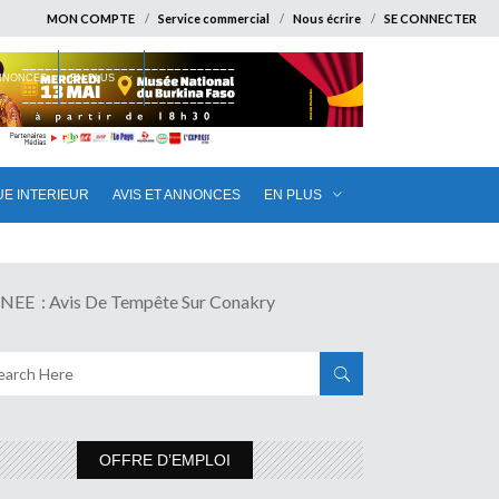
MON COMPTE
Service commercial
Nous écrire
SE CONNECTER
ANNONCES
EN PLUS
UE INTERIEUR
AVIS ET ANNONCES
EN PLUS
 : Avis De Tempête Sur Conakry
OFFRE D’EMPLOI