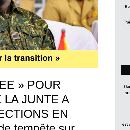
Re
Pai
EE » POUR
Dan
su
LA JUNTE A
ECTIONS EN
est
de tempête sur