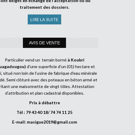
sont exigés en échange de l’acceptation ou du
traitement des dossiers
.
LIRE LA SUITE
AVIS DE VENTE
Particulier vend un terrain borné
à Koubri
uagadougou)
d’une superficie d’un (01) hectare et
, situé non loin de l’usine de fabrique d’eau minérale
dé. Semi clôturé avec des poteaux en béton armé et
ritant une maisonnette de vingt tôles. Attestation
d’attribution et plan cadastral disponibles.
Prix à débattre
Tél : 79 43 40 18/ 74 74 11 25
E-mail:
masigue2019@gmail.com