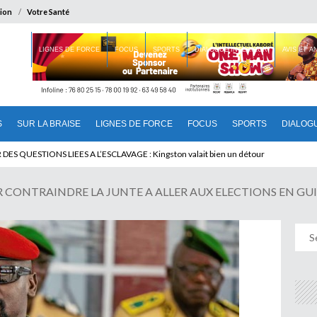
ion
Votre Santé
 BRAISE
LIGNES DE FORCE
FOCUS
SPORTS
DIALOGUE INTERIEUR
AVIS ET 
S
SUR LA BRAISE
LIGNES DE FORCE
FOCUS
SPORTS
DIALOG
T BENINOIS : Quand Patrice quitte le pouvoir sans partir !
 CONTRAINDRE LA JUNTE A ALLER AUX ELECTIONS EN GUINEE