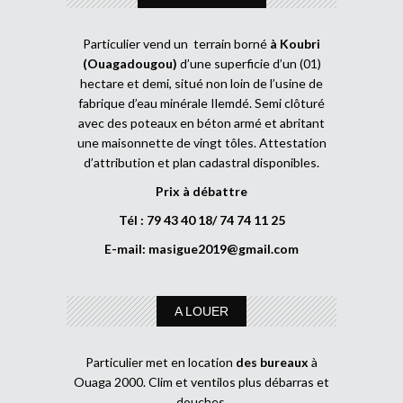
Particulier vend un terrain borné
à Koubri
(Ouagadougou)
d’une superficie d’un (01)
hectare et demi, situé non loin de l’usine de
fabrique d’eau minérale Ilemdé. Semi clôturé
avec des poteaux en béton armé et abritant
une maisonnette de vingt tôles. Attestation
d’attribution et plan cadastral disponibles.
Prix à débattre
Tél : 79 43 40 18/ 74 74 11 25
E-mail:
masigue2019@gmail.com
A LOUER
Particulier met en location
des bureaux
à
Ouaga 2000. Clim et ventilos plus débarras et
douches.