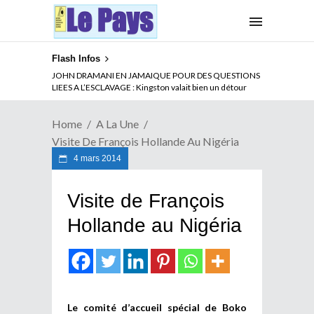
Flash Infos
ABSENCE PROLONGEE DE PAUL BIYA DU CAMEROUN :
Qui pilote le Cameroun ?
Home
A La Une
Visite De François Hollande Au Nigéria
4 mars 2014
Visite de François
Hollande au Nigéria
Le comité d’accueil spécial de Boko