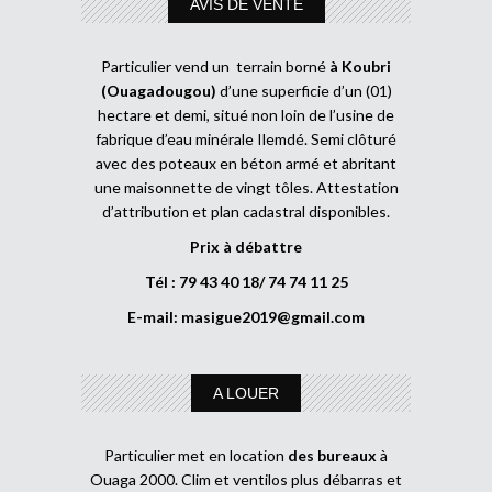
AVIS DE VENTE
Particulier vend un terrain borné
à Koubri
(Ouagadougou)
d’une superficie d’un (01)
hectare et demi, situé non loin de l’usine de
fabrique d’eau minérale Ilemdé. Semi clôturé
avec des poteaux en béton armé et abritant
une maisonnette de vingt tôles. Attestation
d’attribution et plan cadastral disponibles.
Prix à débattre
Tél : 79 43 40 18/ 74 74 11 25
E-mail:
masigue2019@gmail.com
A LOUER
Particulier met en location
des bureaux
à
Ouaga 2000. Clim et ventilos plus débarras et