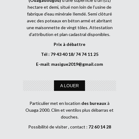
(Ouagadougou)
d’une superficie d’un (01)
hectare et demi, situé non loin de l’usine de
fabrique d’eau minérale Ilemdé. Semi clôturé
avec des poteaux en béton armé et abritant
une maisonnette de vingt tôles. Attestation
d’attribution et plan cadastral disponibles.
Prix à débattre
Tél : 79 43 40 18/ 74 74 11 25
E-mail:
masigue2019@gmail.com
A LOUER
Particulier met en location
des bureaux
à
Ouaga 2000. Clim et ventilos plus débarras et
douches.
Possibilité de visiter , contact :
72 60 14 28