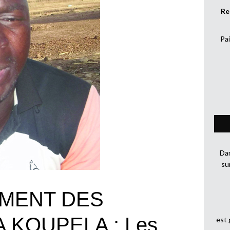
Re
Pai
Dan
su
EMENT DES
KOUPELA : Les
est