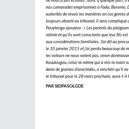
ne nous a pas écoutés ; donc à quelque part, il
nos camarades emprisonnés à Fada, Boromo, 
autorités de revoir les manières en ces genres d
toujours absent au tribunal, il sera compliqu
Pouytenga ajoutera : « Les parents du plaignant
retirée et qu’ils sont conscients que leur fils es
aux considérations familiales. J’ai dit au procur
le 10 janvier 2015 et j’ai perdu beaucoup de mi
les voleurs ne nous volent pas, sinon dorénava
Koudougou, celui-là même qui a mis la main sur 
demi de graines d’arachides, a renchéri qu’il n
le tribunal pour le 28 mars prochain, aura-t-il l
PAR SIDPASOLGDE