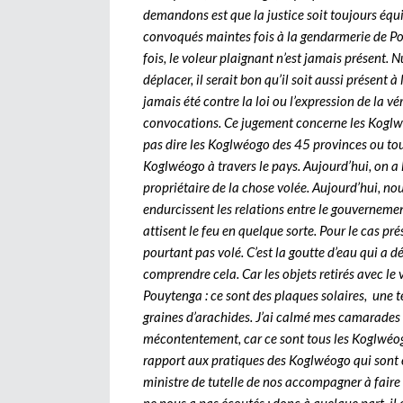
demandons est que la justice soit toujours équ
convoqués maintes fois à la gendarmerie de Po
fois, le voleur plaignant n’est jamais présent. N
déplacer, il serait bon qu’il soit aussi présent
jamais été contre la loi ou l’expression de la v
convocations. Ce jugement concerne les Kogl
pas dire les Koglwéogo des 45 provinces ou tou
Koglwéogo à travers le pays. Aujourd’hui, on a l
propriétaire de la chose volée. Aujourd’hui, no
endurcissent les relations entre le gouvernemen
attisent le feu en quelque sorte. Pour le cas pr
pourtant pas volé. C’est la goutte d’eau qui a 
comprendre cela. Car les objets retirés avec le
Pouytenga : ce sont des plaques solaires, une té
graines d’arachides. J’ai calmé mes camarades 
mécontentement, car ce sont tous les Koglwéogo
rapport aux pratiques des Koglwéogo qui sont 
ministre de tutelle de nos accompagner à faire 