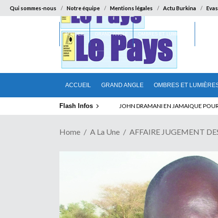
Qui sommes-nous
Notre équipe
Mentions légales
Actu Burkina
Evas
ACCUEIL
GRAND ANGLE
OMBRES ET LUMIÈRES
SUR LA
ACCUEIL
GRAND ANGLE
OMBRES ET LUMIÈRE
Flash Infos
ELECTION DE TALON A LA TETE DU SENA
Home
A La Une
AFFAIRE JUGEMENT DES 