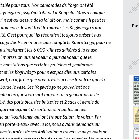
itable pour tous. Nos camarades de Yargo ont été
uytenga et jusqu’au tribunal à Koupéla. Mais à chaque
ul n’est au-dessus de la loi dit-on, mais comme il peut se
Par
 à l’audience devant tout le monde. Les Koglwéogo n’ont
érité. C’est pourquoi ils répondent toujours présent aux
wéogo des 9 communes que compte le Kourittenga, pour ne
t simplement les 6 000 villages adhérés à la cause
’impression que le voleur a plus de valeur que le
us constatons que certains policiers et gendarmes
t et les Koglwéogo pour n’est pas dire que certains
ésent, on affirme que nous avons accusé le voleur qui n’a
débordé le vase. Les Koglwéogo ne pouvaient pas
 voleur en question sont toujours à la gendarmerie de
lé, des portables, des batteries et 2 sacs et demie de
qui menaçaient de sortir pour manifester leur
 du Kourittenga qui ont frappé Salam, le voleur. Par
en porte-à-faux avec la loi, nous avions demandé au
des tournées de sensibilisation à travers le pays, mais on