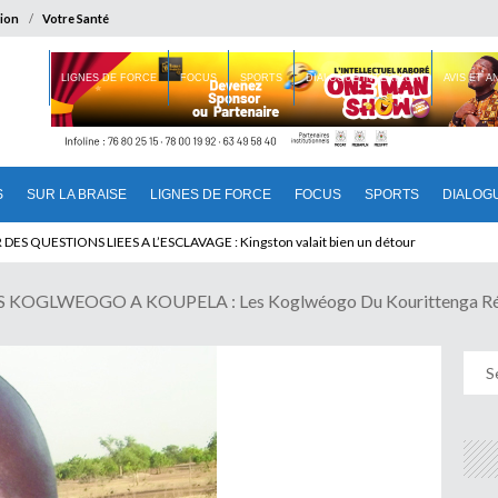
ion
Votre Santé
 BRAISE
LIGNES DE FORCE
FOCUS
SPORTS
DIALOGUE INTERIEUR
AVIS ET 
S
SUR LA BRAISE
LIGNES DE FORCE
FOCUS
SPORTS
DIALOG
T BENINOIS : Quand Patrice quitte le pouvoir sans partir !
KOGLWEOGO A KOUPELA : Les Koglwéogo Du Kourittenga Ré