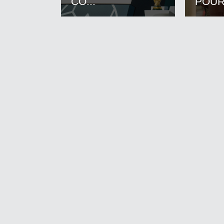
CO...
POUR.