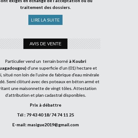
sont exigés en échange de l’acceptation ou du
traitement des dossiers
.
LIRE LA SUITE
AVIS DE VENTE
Particulier vend un terrain borné
à Koubri
uagadougou)
d’une superficie d’un (01) hectare et
, situé non loin de l’usine de fabrique d’eau minérale
dé. Semi clôturé avec des poteaux en béton armé et
ritant une maisonnette de vingt tôles. Attestation
d’attribution et plan cadastral disponibles.
Prix à débattre
Tél : 79 43 40 18/ 74 74 11 25
E-mail:
masigue2019@gmail.com