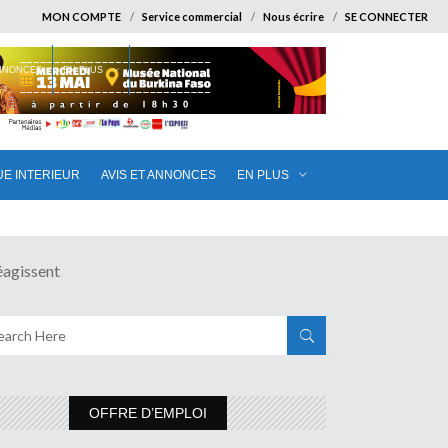
MON COMPTE
Service commercial
Nous écrire
SE CONNECTER
ANNONCES
EN PLUS
UE INTERIEUR
AVIS ET ANNONCES
EN PLUS
agissent
OFFRE D’EMPLOI