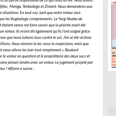
 est en partie responsable de ce qui nous arrive. Nous avons
Djibo, Manga, Tenkodogo et Ziniaré. Nous demandons aux
e situations. En tout cas, tant que notre voleur sera
é que les Koglwéogo comprennent». Le Yarg-Naaba de
 étaient venus me faire savoir que la plainte avait été
t un voleur. Ils m’ont dit également qu’ils l’ont soigné grâce
eur que nous luttons tous contre le vol. J’en ai été victime
llions. Nous aimons la loi, nous la respectons, mais que
nt nous allons les tuer tout simplement ». Boukaré
le voleur en question et le propriétaire des deux sacs et
e sera jamais tendre avec un voleur. Le jugement projeté par
ieu ? Affaire a suivre
.