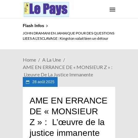
Flash Infos
ELECTION DE TALON A LA TETE DU SENAT BENINOIS :
JOHN DRAMANI EN JAMAIQUE POUR DES QUESTIONS
Quand Patrice quitte le pouvoir sans partir !
LIEES A L’ESCLAVAGE : Kingston valait bien un détour
Home
A La Une
AME EN ERRANCE DE « MONSIEUR Z » :
L’œuvre De La Justice Immanente
28 août 2025
AME EN ERRANCE
DE « MONSIEUR
Z » : L’œuvre de la
justice immanente