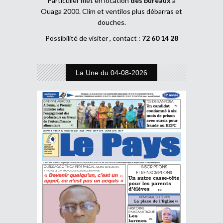
Particulier met en location
des bureaux
à
Ouaga 2000. Clim et ventilos plus débarras et
douches.
Possibilité de visiter , contact :
72 60 14 28
La Une du 04-08-2026