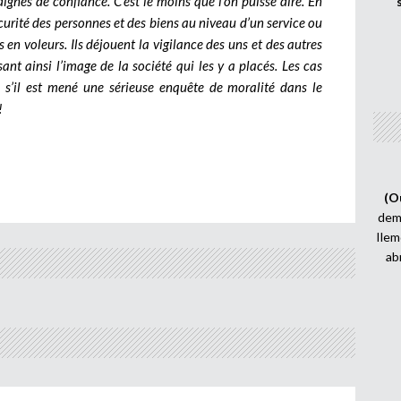
s dignes de confiance. C’est le moins que l’on puisse dire. En
curité des personnes et des biens au niveau d’un service ou
n voleurs. Ils déjouent la vigilance des uns et des autres
nt ainsi l’image de la société qui les y a placés. Les cas
 s’il est mené une sérieuse enquête de moralité dans le
!
(O
demi
Ilem
ab