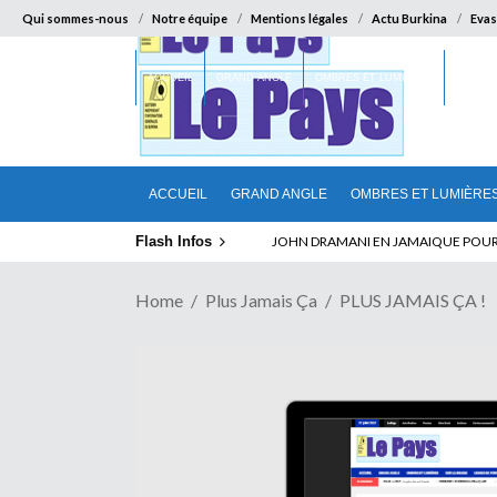
Qui sommes-nous
Notre équipe
Mentions légales
Actu Burkina
Evas
ACCUEIL
GRAND ANGLE
OMBRES ET LUMIÈRES
SUR LA
ACCUEIL
GRAND ANGLE
OMBRES ET LUMIÈRE
Flash Infos
ELECTION DE TALON A LA TETE DU SEN
JOHN DRAMANI EN JAMAIQUE POUR D
Home
Plus Jamais Ça
PLUS JAMAIS ÇA !