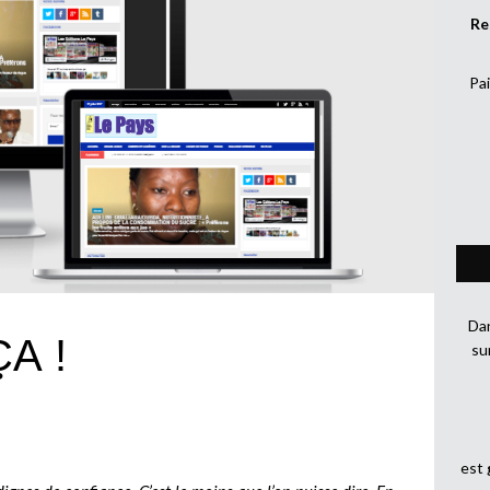
Re
Pai
Dan
A !
su
est