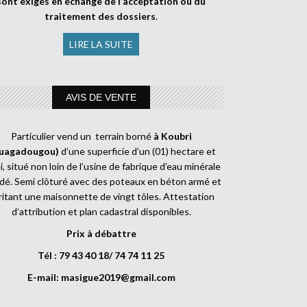
sont exigés en échange de l’acceptation ou du
traitement des dossiers
.
LIRE LA SUITE
AVIS DE VENTE
Particulier vend un terrain borné
à Koubri
uagadougou)
d’une superficie d’un (01) hectare et
, situé non loin de l’usine de fabrique d’eau minérale
dé. Semi clôturé avec des poteaux en béton armé et
ritant une maisonnette de vingt tôles. Attestation
d’attribution et plan cadastral disponibles.
Prix à débattre
Tél : 79 43 40 18/ 74 74 11 25
E-mail:
masigue2019@gmail.com