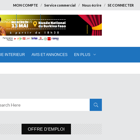
MON COMPTE
Service commercial
Nous écrire
SE CONNECTER
ANNONCES
EN PLUS
UE INTERIEUR
AVIS ET ANNONCES
EN PLUS
OFFRE D’EMPLOI