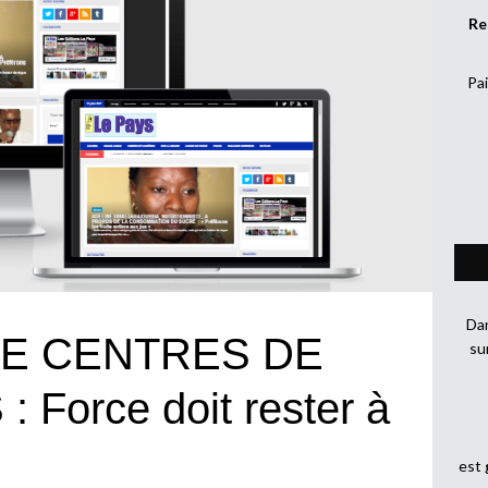
Re
Pai
Dan
E CENTRES DE
su
Force doit rester à
est