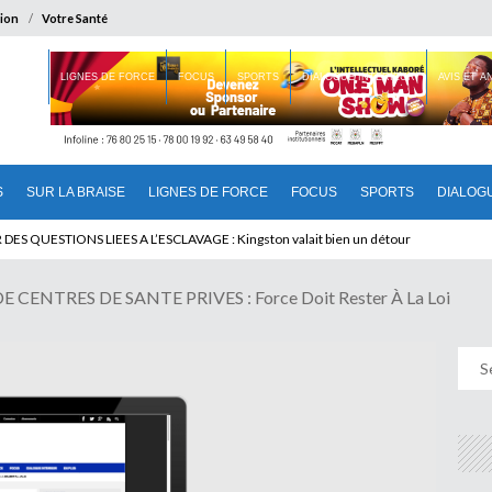
ion
Votre Santé
 BRAISE
LIGNES DE FORCE
FOCUS
SPORTS
DIALOGUE INTERIEUR
AVIS ET 
S
SUR LA BRAISE
LIGNES DE FORCE
FOCUS
SPORTS
DIALOG
T BENINOIS : Quand Patrice quitte le pouvoir sans partir !
ES QUESTIONS LIEES A L’ESCLAVAGE : Kingston valait bien un détour
CENTRES DE SANTE PRIVES : Force Doit Rester À La Loi