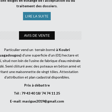
sont exigés en échange de l’acceptation ou du
traitement des dossiers
.
LIRE LA SUITE
AVIS DE VENTE
Particulier vend un terrain borné
à Koubri
uagadougou)
d’une superficie d’un (01) hectare et
, situé non loin de l’usine de fabrique d’eau minérale
dé. Semi clôturé avec des poteaux en béton armé et
ritant une maisonnette de vingt tôles. Attestation
d’attribution et plan cadastral disponibles.
Prix à débattre
Tél : 79 43 40 18/ 74 74 11 25
E-mail:
masigue2019@gmail.com