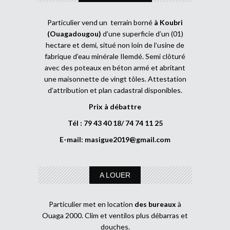
Particulier vend un terrain borné
à Koubri
(Ouagadougou)
d’une superficie d’un (01)
hectare et demi, situé non loin de l’usine de
fabrique d’eau minérale Ilemdé. Semi clôturé
avec des poteaux en béton armé et abritant
une maisonnette de vingt tôles. Attestation
d’attribution et plan cadastral disponibles.
Prix à débattre
Tél : 79 43 40 18/ 74 74 11 25
E-mail:
masigue2019@gmail.com
A LOUER
Particulier met en location
des bureaux
à
Ouaga 2000. Clim et ventilos plus débarras et
douches.