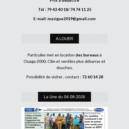
Prix à débattre
Tél : 79 43 40 18/ 74 74 11 25
E-mail:
masigue2019@gmail.com
A LOUER
Particulier met en location
des bureaux
à
Ouaga 2000. Clim et ventilos plus débarras et
douches.
Possibilité de visiter , contact :
72 60 14 28
La Une du 04-08-2026