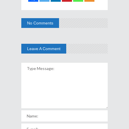
No Comments
Leave A Comment