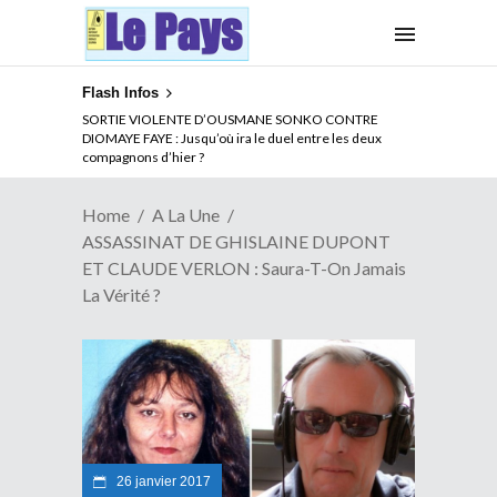
Flash Infos
NOUVELLE ATTAQUE MEURTRIERE DES ADF EN RDC :
SORTIE VIOLENTE D’OUSMANE SONKO CONTRE
Comment arrêter la spirale de la violence au Congo
DIOMAYE FAYE : Jusqu’où ira le duel entre les deux
compagnons d’hier ?
Home
A La Une
ASSASSINAT DE GHISLAINE DUPONT
ET CLAUDE VERLON : Saura-T-On Jamais
La Vérité ?
26 janvier 2017