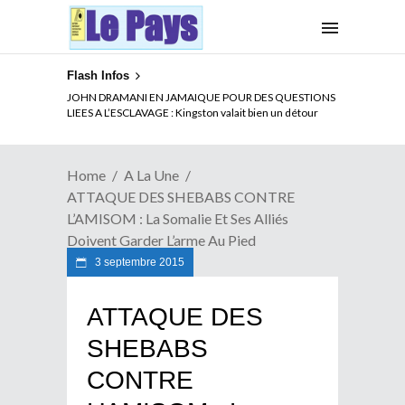
Flash Infos
ELECTION DE TALON A LA TETE DU SENAT BENINOIS :
JOHN DRAMANI EN JAMAIQUE POUR DES QUESTIONS
Quand Patrice quitte le pouvoir sans partir !
LIEES A L’ESCLAVAGE : Kingston valait bien un détour
Home
A La Une
ATTAQUE DES SHEBABS CONTRE
L’AMISOM : La Somalie Et Ses Alliés
Doivent Garder L’arme Au Pied
3 septembre 2015
ATTAQUE DES
SHEBABS
CONTRE