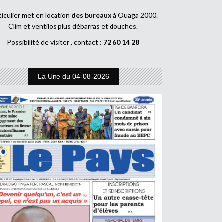
ticulier met en location
des bureaux
à Ouaga 2000.
Clim et ventilos plus débarras et douches.
Possibilité de visiter , contact :
72 60 14 28
La Une du 04-08-2026