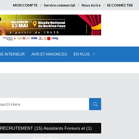
MON COMPTE
Service commercial
Nous écrire
SE CONNECTER
ANNONCES
EN PLUS
UE INTERIEUR
AVIS ET ANNONCES
EN PLUS
RECRUTEMENT (15) Assistants Foreurs et (1)
Safety officer