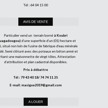
Tél : 64 04 15 00
AVIS DE VENTE
Particulier vend un terrain borné
à Koubri
uagadougou)
d’une superficie d’un (01) hectare et
, situé non loin de l’usine de fabrique d’eau minérale
dé. Semi clôturé avec des poteaux en béton armé et
ritant une maisonnette de vingt tôles. Attestation
d’attribution et plan cadastral disponibles.
Prix à débattre
Tél : 79 43 40 18/ 74 74 11 25
E-mail:
masigue2019@gmail.com
A LOUER