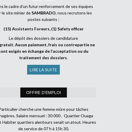
s le cadre d’un futur renforcement de ses équipes
r le site minier de
SAMBRADO
, nous recrutons les
postes suivants :
(15) Assistants Foreurs, (1) Safety officer
Le dépôt des dossiers de candidature
gratuit
.
Aucun paiement, frais ou contrepartie ne
sont exigés en échange de l’acceptation ou du
traitement des dossiers
.
LIRE LA SUITE
OFFRE D’EMPLOI
Particulier cherche une femme mûre pour tâches
agères. Salaire mensuel : 30 000 . Quartier Ouaga
. Habiter quartiers alentours serait un atout. Heures
de service de 07 h à 15h 30.