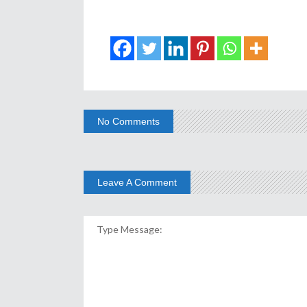
No Comments
Leave A Comment