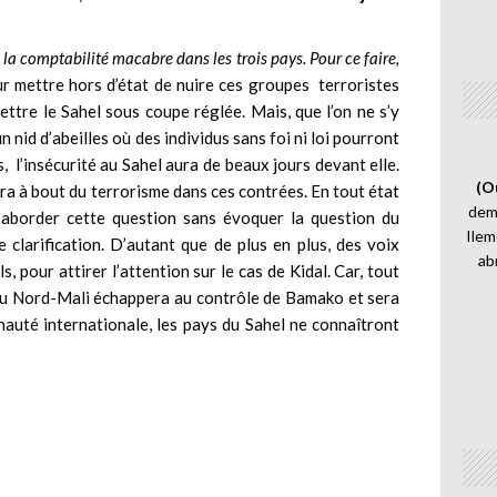
à la comptabilité macabre dans les trois pays. Pour ce faire,
r mettre hors d’état de nuire ces groupes terroristes
 mettre le Sahel sous coupe réglée. Mais, que l’on ne s’y
 nid d’abeilles où des individus sans foi ni loi pourront
, l’insécurité au Sahel aura de beaux jours devant elle.
(O
ndra à bout du terrorisme dans ces contrées. En tout état
demi
t aborder cette question sans évoquer la question du
Ilem
e clarification. D’autant que de plus en plus, des voix
ab
s, pour attirer l’attention sur le cas de Kidal. Car, tout
e du Nord-Mali échappera au contrôle de Bamako et sera
nauté internationale, les pays du Sahel ne connaîtront