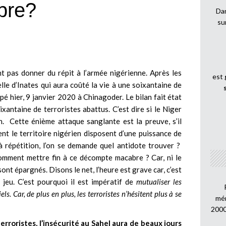
bre?
Dan
su
nt pas donner du répit à l’armée nigérienne. Après les
est
lle d’Inates qui aura coûté la vie à une soixantaine de
ppé hier, 9 janvier 2020 à Chinagoder. Le bilan fait état
ixantaine de terroristes abattus. C’est dire si le Niger
. Cette énième attaque sanglante est la preuve, s’il
ent le territoire nigérien disposent d’une puissance de
 répétition, l’on se demande quel antidote trouver ?
omment mettre fin à ce décompte macabre ? Car, ni le
sont épargnés. Disons le net, l’heure est grave car, c’est
 jeu. C’est pourquoi il est impératif de
mutualiser les
. Car, de plus en plus, les terroristes n’hésitent plus à se
mén
2000
erroristes, l’insécurité au Sahel aura de beaux jours