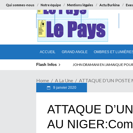
Qui sommes-nous
Notre équipe
Mentions légales
Actu Burkina
Evas
ACCUEIL
GRAND ANGLE
OMBRES ET LUMIÈRES
SUR LA
ACCUEIL
GRAND ANGLE
OMBRES ET LUMIÈRE
Flash Infos
ELECTION DE TALON A LA TETE DU SENA
Home
A La Une
ATTAQUE D’UN POSTE MI
9 janvier 2020
ATTAQUE D’UN
AU NIGER:Comme