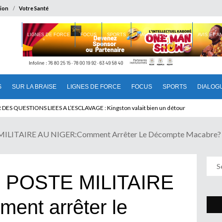
ion
Votre Santé
 BRAISE
LIGNES DE FORCE
FOCUS
SPORTS
DIALOGUE INTERIEUR
AVIS ET 
S
SUR LA BRAISE
LIGNES DE FORCE
FOCUS
SPORTS
DIALOG
T BENINOIS : Quand Patrice quitte le pouvoir sans partir !
LITAIRE AU NIGER:Comment Arrêter Le Décompte Macabre?
 POSTE MILITAIRE
nt arrêter le