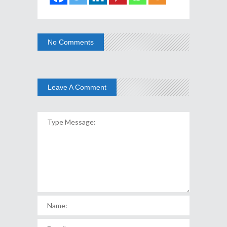
No Comments
Leave A Comment