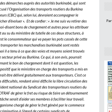
is des démarches auprès des autorités burkinabè, qui sont
ccusé l’Organisation des transports routiers du Burkina
eurs (CBC) qui, selon lui, devraient accompagner le
Par
cher d’évoluer ». Et de confier : « Je me suis vu retirer des
oi-disant bons de chargement et autres pour les attribuer
t au su du ministère de tutelle de ces deux structures, à
’est le consommateur qui va payer les pots cassés de cette
 transporter les marchandises burkinabè sont restés
uoi il a tenu à ce que des voies et moyens soient trouvés
e secteur privé au Burkina. Ce qui, à son avis, pourrait
nant le bon de chargement dont il est question, les
ispositif que le ministère en charge des transports a mis en
rait être délivré gratuitement aux transporteurs. C’est ce
difficultés, rendant ainsi difficile la libre circulation des
dent national du Syndicat des transporteurs routiers du
l’OTRAF de gérer le fret au risque de faire un détournement
âche serait d’aider ses membres à faciliter leur travail.
’organisme chargé de gérer le fret généré par le commerce
scrimination à l’égard de certains syndicats de