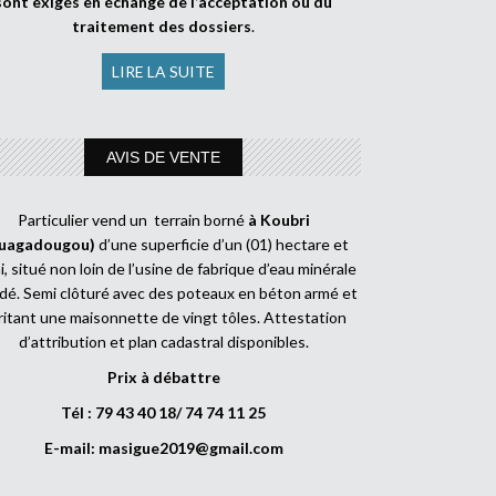
sont exigés en échange de l’acceptation ou du
traitement des dossiers
.
LIRE LA SUITE
AVIS DE VENTE
Particulier vend un terrain borné
à Koubri
uagadougou)
d’une superficie d’un (01) hectare et
, situé non loin de l’usine de fabrique d’eau minérale
dé. Semi clôturé avec des poteaux en béton armé et
ritant une maisonnette de vingt tôles. Attestation
d’attribution et plan cadastral disponibles.
Prix à débattre
Tél : 79 43 40 18/ 74 74 11 25
E-mail:
masigue2019@gmail.com