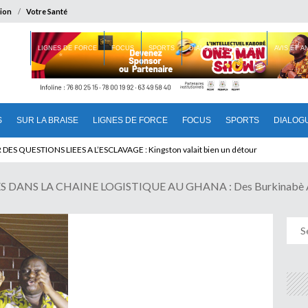
ion
Votre Santé
 BRAISE
LIGNES DE FORCE
FOCUS
SPORTS
DIALOGUE INTERIEUR
AVIS ET 
S
SUR LA BRAISE
LIGNES DE FORCE
FOCUS
SPORTS
DIALOG
T BENINOIS : Quand Patrice quitte le pouvoir sans partir !
 DANS LA CHAINE LOGISTIQUE AU GHANA : Des Burkinabè Ac