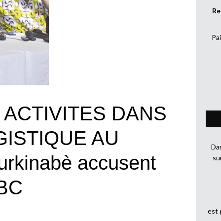
Re
Pai
 ACTIVITES DANS
GISTIQUE AU
Dan
rkinabè accusent
su
CBC
est