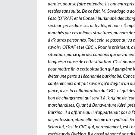
dernier, pour se faire entendre, ils ont entrepr
restées sans suite. De ce fait, M. Savadogo a a
Faso (OTRAF) et le Conseil burkinabè des charg
secteur privé dans ses activités, et non « l’empê
marchés par ces mêmes structures, au nom de s
à d’autres personnes. Tout cela se passe au vu e
savoir l’OTRAF et le CBC ». Pour le président, c
situation, parce que des camions qui devraient
bloqués à cause de cette situation. C’est pourq
pour mettre fin à cette situation qui gangrène l
éviter une perte à l’économie burkinabè. Concer
conférenciers ont fait savoir qu’il s’agit d’un d
place, avec la collaboration du CBC, et qui dev
bon de chargement qui serait à l’origine de leurs 
marchandises. Quant à Bonaventure Kéré, prési
Burkina, il a affirmé qu’il n’appartenait pas à 
de profession, étant elle-même un syndicat. Sa t
Selon lui, c’est le CVC qui, normalement, est l
extérieur du Burkina. Il a aussi dénoncé une di