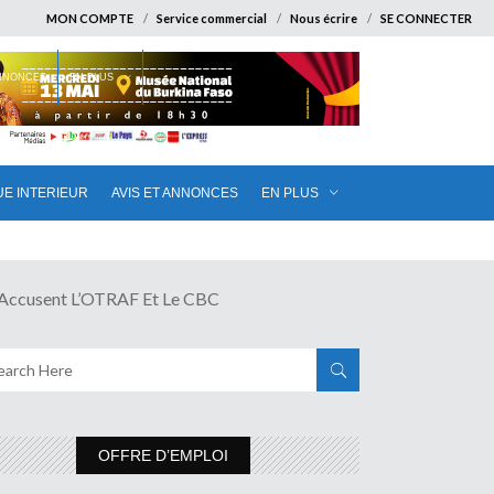
MON COMPTE
Service commercial
Nous écrire
SE CONNECTER
ANNONCES
EN PLUS
UE INTERIEUR
AVIS ET ANNONCES
EN PLUS
cusent L’OTRAF Et Le CBC
OFFRE D’EMPLOI