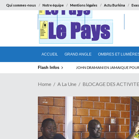
Qui sommes-nous
Notre équipe
Mentions légales
Actu Burkina
Evas
ACCUEIL
GRAND ANGLE
OMBRES ET LUMIÈRES
SUR LA
ACCUEIL
GRAND ANGLE
OMBRES ET LUMIÈRE
Flash Infos
ELECTION DE TALON A LA TETE DU SENA
Home
A La Une
BLOCAGE DES ACTIVITES