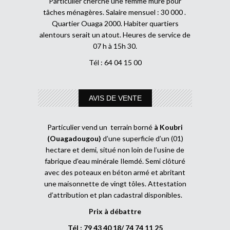
Particulier cherche une femme mûre pour
tâches ménagères. Salaire mensuel : 30 000 .
Quartier Ouaga 2000. Habiter quartiers
alentours serait un atout. Heures de service de
07 h à 15h 30.
Tél : 64 04 15 00
AVIS DE VENTE
Particulier vend un terrain borné
à Koubri
(Ouagadougou)
d’une superficie d’un (01)
hectare et demi, situé non loin de l’usine de
fabrique d’eau minérale Ilemdé. Semi clôturé
avec des poteaux en béton armé et abritant
une maisonnette de vingt tôles. Attestation
d’attribution et plan cadastral disponibles.
Prix à débattre
Tél : 79 43 40 18/ 74 74 11 25