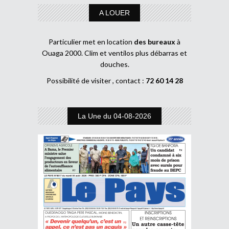
A LOUER
Particulier met en location
des bureaux
à
Ouaga 2000. Clim et ventilos plus débarras et
douches.
Possibilité de visiter , contact :
72 60 14 28
La Une du 04-08-2026