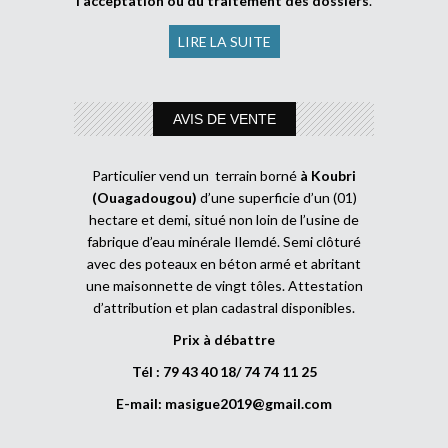
l’acceptation ou du traitement des dossiers
.
LIRE LA SUITE
AVIS DE VENTE
Particulier vend un terrain borné
à Koubri
(Ouagadougou)
d’une superficie d’un (01)
hectare et demi, situé non loin de l’usine de
fabrique d’eau minérale Ilemdé. Semi clôturé
avec des poteaux en béton armé et abritant
une maisonnette de vingt tôles. Attestation
d’attribution et plan cadastral disponibles.
Prix à débattre
Tél : 79 43 40 18/ 74 74 11 25
E-mail:
masigue2019@gmail.com