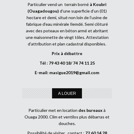
Particulier vend un terrain borné
à Koubri
(Ouagadougou)
d’une superficie d’un (01)
hectare et demi, situé non loin de l’usine de
fabrique d’eau minérale Ilemdé. Semi clôturé
avec des poteaux en béton armé et abritant
une maisonnette de vingt tôles. Attestation
d’attribution et plan cadastral disponibles.
Prix à débattre
Tél : 79 43 40 18/ 74 74 11 25
E-mail:
masigue2019@gmail.com
A LOUER
Particulier met en location
des bureaux
à
Ouaga 2000. Clim et ventilos plus débarras et
douches.
Possibilité de visiter , contact :
72 60 14 28