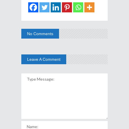
No Comments
Leave A Comment