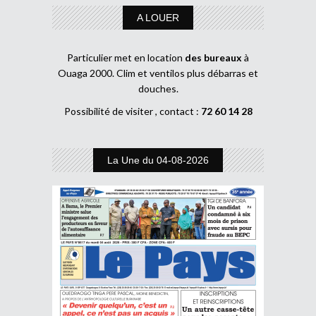
A LOUER
Particulier met en location
des bureaux
à
Ouaga 2000. Clim et ventilos plus débarras et
douches.
Possibilité de visiter , contact :
72 60 14 28
La Une du 04-08-2026