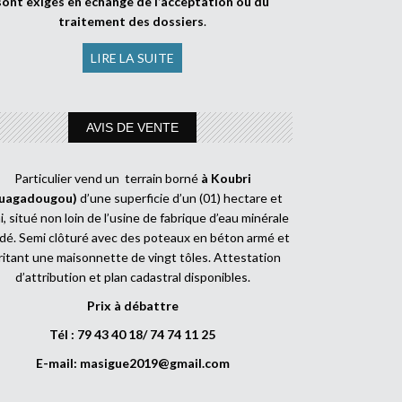
sont exigés en échange de l’acceptation ou du
traitement des dossiers
.
LIRE LA SUITE
AVIS DE VENTE
Particulier vend un terrain borné
à Koubri
uagadougou)
d’une superficie d’un (01) hectare et
, situé non loin de l’usine de fabrique d’eau minérale
dé. Semi clôturé avec des poteaux en béton armé et
ritant une maisonnette de vingt tôles. Attestation
d’attribution et plan cadastral disponibles.
Prix à débattre
Tél : 79 43 40 18/ 74 74 11 25
E-mail:
masigue2019@gmail.com