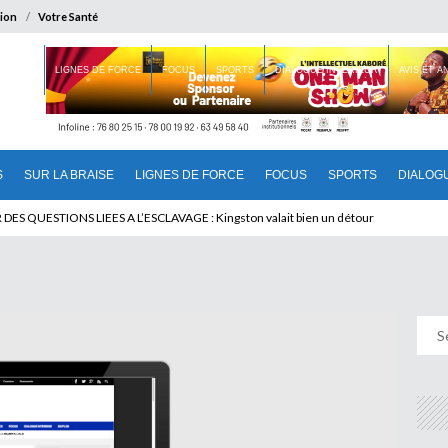
ion
Votre Santé
 BRAISE
LIGNES DE FORCE
FOCUS
SPORTS
DIALOGUE INTERIEUR
AVIS ET 
S
SUR LA BRAISE
LIGNES DE FORCE
FOCUS
SPORTS
DIALOG
T BENINOIS : Quand Patrice quitte le pouvoir sans partir !