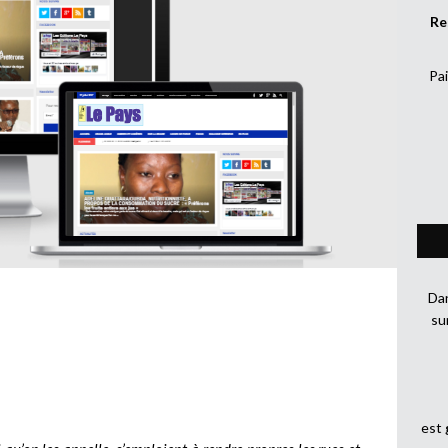
Re
Pai
Dan
su
est