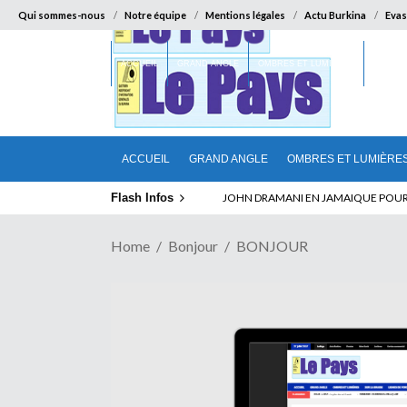
Qui sommes-nous
Notre équipe
Mentions légales
Actu Burkina
Evas
ACCUEIL
GRAND ANGLE
OMBRES ET LUMIÈRES
SUR LA
ACCUEIL
GRAND ANGLE
OMBRES ET LUMIÈRE
Flash Infos
ELECTION DE TALON A LA TETE DU SENA
Home
Bonjour
BONJOUR