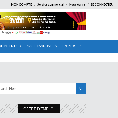
MON COMPTE
Service commercial
Nous écrire
SE CONNECTER
ANNONCES
EN PLUS
UE INTERIEUR
AVIS ET ANNONCES
EN PLUS
OFFRE D’EMPLOI