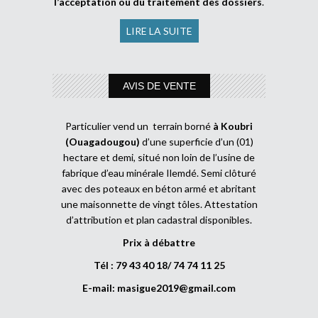
l’acceptation ou du traitement des dossiers
.
LIRE LA SUITE
AVIS DE VENTE
Particulier vend un terrain borné
à Koubri
(Ouagadougou)
d’une superficie d’un (01)
hectare et demi, situé non loin de l’usine de
fabrique d’eau minérale Ilemdé. Semi clôturé
avec des poteaux en béton armé et abritant
une maisonnette de vingt tôles. Attestation
d’attribution et plan cadastral disponibles.
Prix à débattre
Tél : 79 43 40 18/ 74 74 11 25
E-mail:
masigue2019@gmail.com