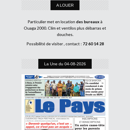
A LOUER
Particulier met en location
des bureaux
à
Ouaga 2000. Clim et ventilos plus débarras et
douches.
Possibilité de visiter , contact :
72 60 14 28
La Une du 04-08-2026